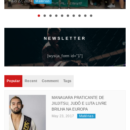
DISPUTAS ACIRRADAS MARCAM O INÍCIO DA
COMPETIÇÃO
maio 06, 2024
Matérias
NEWSLETTER
[wysija_form id="1"]
Popular
Recent
Comment
Tags
MANAUARA PRATICANTE DE
JIUJITSU, JUDÔ E LUTA LIVRE
BRILHA NA EUROPA