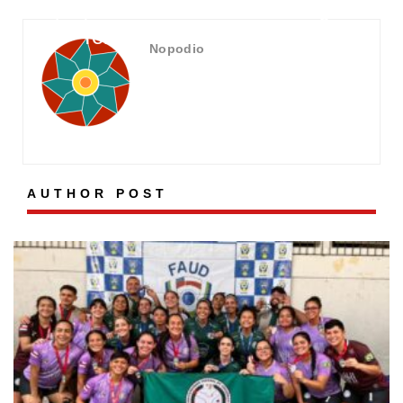
(29), no Fast
no Jungle
Temaki
Classic 5.0
Nopodio
AUTHOR POST