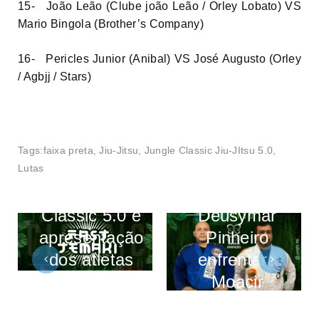
15- João Leão (Clube joão Leão / Orley Lobato) VS
Mario Bingola (Brother’s Company)
16- Pericles Junior (Anibal) VS José Augusto (Orley
/ Agbjj / Stars)
Tags:
faixa preta
,
Jiu-Jitsu
,
Jungle Classic Jiu-JItsu 5.0
,
Lançamento
Em duelo
Lutas
do Jungle
inédito,
Classic 5.0 e
Deusymar
apresentação
Pinheiro
dos atletas
enfrentará
acontecerá
Moacir
neste sábado
Sant’Anna