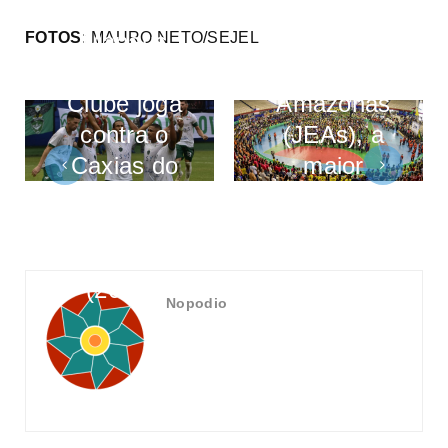
dos Jogos
Manaus
Escolares
FOTOS:
MAURO NETO/SEJEL
Futebol
do
Clube joga
Amazonas
contra o
(JEAs), a
Caxias do
maior
Rio Grande
competição
do Sul neste
do
sábado
Amazonas,
(20/07)
inicia nesta
Nopodio
quarta-feira
(17/7)