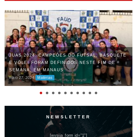
FAUD DÁ INÍCIO À 47ª EDIÇÃO DOS JOGOS
UNIVERSITÁRIOS DO AMAZONAS (JUAS) E
DISPUTAS ACIRRADAS MARCAM O INÍCIO DA
COMPETIÇÃO
maio 06, 2024
Matérias
NEWSLETTER