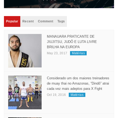
[wysija_form id="1"]
Popular
Recent
Comment
Tags
MANAUARA PRATICANTE DE
JIUJITSU, JUDÔ E LUTA LIVRE
BRILHA NA EUROPA
May 23, 2017
Matérias
Considerado um dos maiores treinadores
de muay thai no Amazonas, “Dindô” atrai
cada vez mais adeptos para X Fight
Oct 19, 2016
Matérias