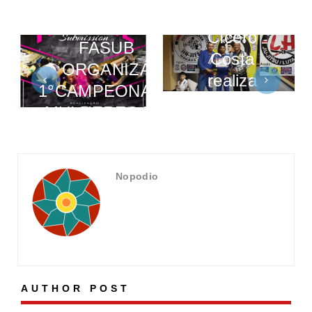
PSLPB
EM MANAUS,
Cícero
FASUB
Costa
ORGANIZA
realiza
1°CAMPEONATO
graduação
MULHERES NO
de atletas
TATAME
em Manaus
Nopodio
AUTHOR POST