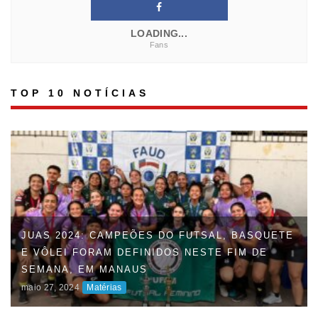
LOADING...
Fans
TOP 10 NOTÍCIAS
FAUD DÁ INÍCIO À 47ª EDIÇÃO DOS JOGOS
UNIVERSITÁRIOS DO AMAZONAS (JUAS) E
DISPUTAS ACIRRADAS MARCAM O INÍCIO DA
COMPETIÇÃO