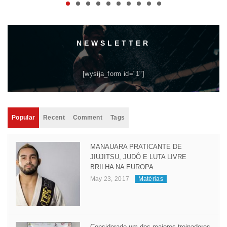
maio 06, 2024
Matérias
NEWSLETTER
[wysija_form id="1"]
Popular
Recent
Comment
Tags
MANAUARA PRATICANTE DE
JIUJITSU, JUDÔ E LUTA LIVRE
BRILHA NA EUROPA
May 23, 2017
Matérias