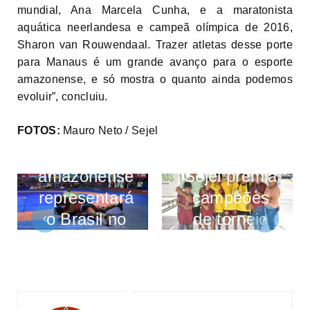
mundial, Ana Marcela Cunha, e a maratonista
aquática neerlandesa e campeã olímpica de 2016,
Sharon van Rouwendaal. Trazer atletas desse porte
para Manaus é um grande avanço para o esporte
amazonense, e só mostra o quanto ainda podemos
evoluir”, concluiu.
FOTOS:
Mauro Neto / Sejel
Lutador
amazonense
Sejel premia
representará
campeões
o Brasil no
de torneio
Pan-
realizado em
Americano
Parintins
de Wrestling