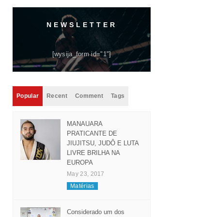
NEWSLETTER
[wysija_form id="1"]
Popular
Recent
Comment
Tags
MANAUARA
PRATICANTE DE
JIUJITSU, JUDÔ E LUTA
LIVRE BRILHA NA
EUROPA
May 23, 2017
Matérias
Considerado um dos