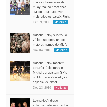
maiores treinadores de
muay thai no Amazonas,
“Dindô” atrai cada vez
mais adeptos para X Fight
Oct 19, 2016
Matérias
Adriano Balby superou o
vício e se tonou um dos
maiores nomes do MMA
Nov 04, 2016
Matérias
Adriano Balby mantem
cinturão, Joicemara e
Michel conquistam GP´s
no Mr. Cage 25 – edição
especial de Natal
Dec 23, 2016
Notícias
Leonardo Andrade
substitui Jeferson Santos