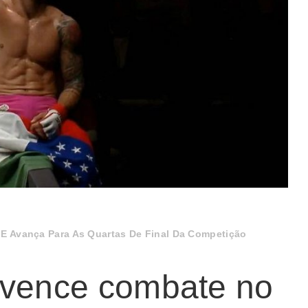
E Avança Para As Quartas De Final Da Competição
 vence combate no