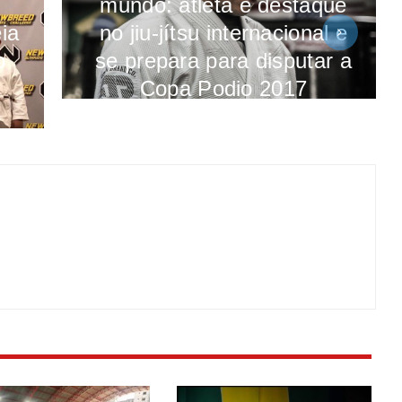
mundo: atleta é destaque
no jiu-jítsu internacional e
ia
se prepara para disputar a
o
Copa Podio 2017