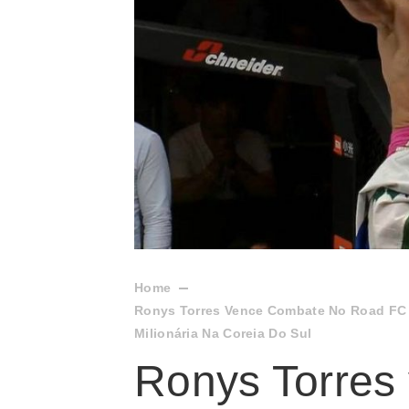
Home
Ronys Torres Vence Combate No Road FC 
Milionária Na Coreia Do Sul
Ronys Torres