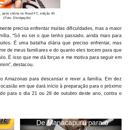
 após vitória no Road FC, edição 40
(Foto: Divulgação)
mente precisa enfrentar muitas dificuldades, mas a maior
ília. “Só eu sei o que tenho passado, ainda mais para
uilos. É uma batalha diária que preciso enfrentar, mas
-me de meus familiares e do quanto eles torcem para que
ulo. É isso que me dá forças e me motiva para seguir em
 mim”, destacou.
no Amazonas para descansar e rever a família. Em dez
, ocasião em que dará início à preparação para o próximo
do para o dia 21 ou 28 de outubro deste ano, contra o
De Manacapuru para o