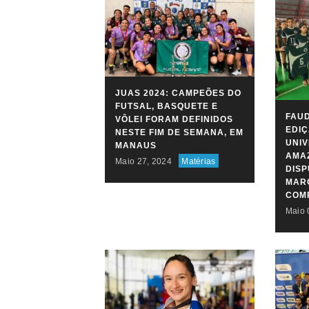
JUAS 2024: CAMPEÕES DO
FUTSAL, BASQUETE E
FAUD
VÔLEI FORAM DEFINIDOS
EDIÇ
NESTE FIM DE SEMANA, EM
UNIV
MANAUS
AMAZ
Maio 27, 2024
Matérias
DIS
MARC
COM
Maio 