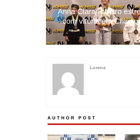
Anna Clara Ribeiro estre
com vitória em Chicag
Lorena
AUTHOR POST