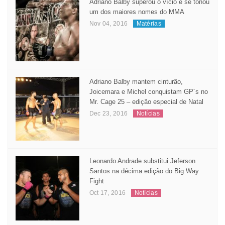
Adriano Balby superou o vício e se tonou
um dos maiores nomes do MMA
Nov 04, 2016
Matérias
Adriano Balby mantem cinturão,
Joicemara e Michel conquistam GP´s no
Mr. Cage 25 – edição especial de Natal
Dec 23, 2016
Notícias
Leonardo Andrade substitui Jeferson
Santos na décima edição do Big Way
Fight
Oct 17, 2016
Notícias