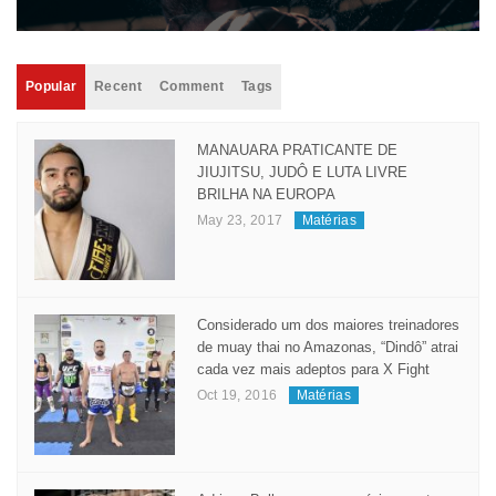
Popular
Recent
Comment
Tags
MANAUARA PRATICANTE DE
JIUJITSU, JUDÔ E LUTA LIVRE
BRILHA NA EUROPA
May 23, 2017
Matérias
Considerado um dos maiores treinadores
de muay thai no Amazonas, “Dindô” atrai
cada vez mais adeptos para X Fight
Oct 19, 2016
Matérias