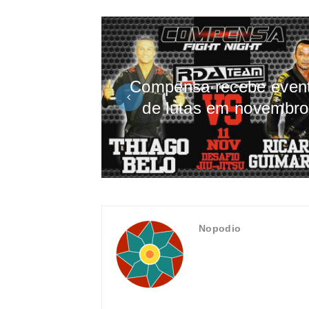
Compensa recebe even
de lutas em novembro
Nopodio