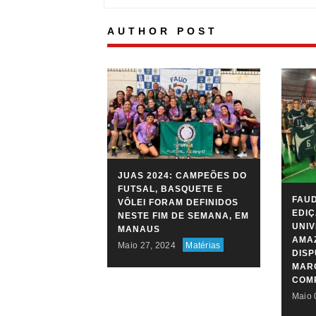
AUTHOR POST
JUAS 2024: CAMPEÕES DO
FUTSAL, BASQUETE E
FAUD
VÔLEI FORAM DEFINIDOS
EDIÇ
NESTE FIM DE SEMANA, EM
UNIV
MANAUS
AMAZ
Maio 27, 2024
Matérias
DIS
MARC
COM
Maio 