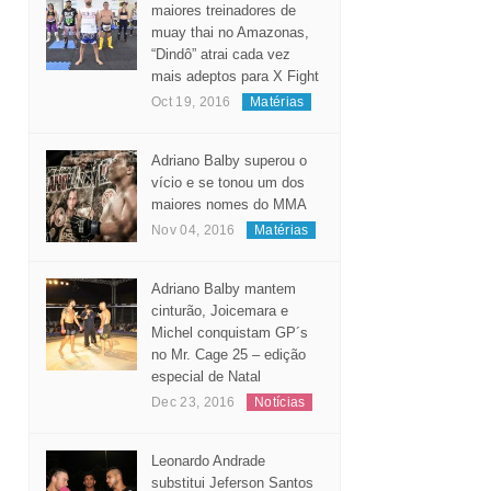
maiores treinadores de
muay thai no Amazonas,
“Dindô” atrai cada vez
mais adeptos para X Fight
Oct 19, 2016
Matérias
Adriano Balby superou o
vício e se tonou um dos
maiores nomes do MMA
Nov 04, 2016
Matérias
Adriano Balby mantem
cinturão, Joicemara e
Michel conquistam GP´s
no Mr. Cage 25 – edição
especial de Natal
Dec 23, 2016
Notícias
Leonardo Andrade
substitui Jeferson Santos