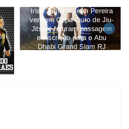
Irlan Junior e Jean Pereira
vencem Copa Ouro de Jiu-
Jitsu e faturam passagem
to
e inscrição para o Abu
Dhabi Grand Slam RJ