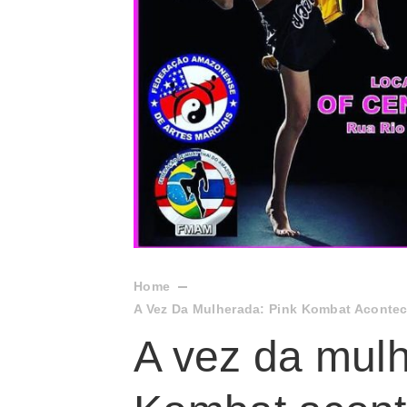
Home
A Vez Da Mulherada: Pink Kombat Aconte
A vez da mulh