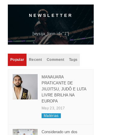
NEWSLETTER
[wysija_form id="1"]
Popular
Recent
Comment
Tags
MANAUARA
PRATICANTE DE
JIUJITSU, JUDÔ E LUTA
LIVRE BRILHA NA
EUROPA
May 23, 2017
Matérias
Considerado um dos