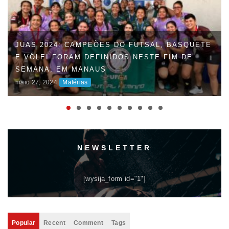
FAUD DÁ INÍCIO À 47ª EDIÇÃO DOS JOGOS
UNIVERSITÁRIOS DO AMAZONAS (JUAS) E
DISPUTAS ACIRRADAS MARCAM O INÍCIO DA
COMPETIÇÃO
maio 06, 2024
Matérias
NEWSLETTER
[wysija_form id="1"]