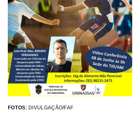
FOTOS:
DIVULGAÇÃO/FAF
3°
Campeonato
Maratona