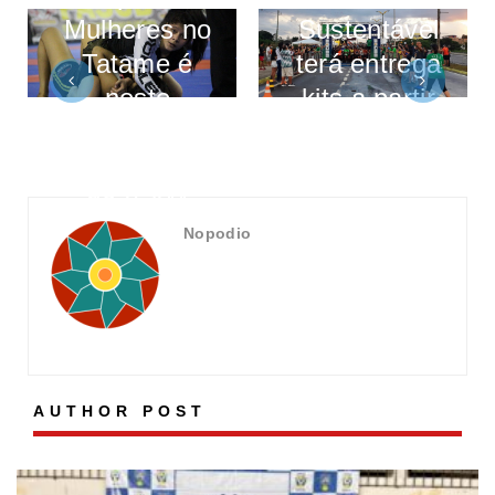
Mulheres no
Sustentável
Tatame é
terá entrega
neste
kits a partir
domingo (2),
desta quinta
no ginásio
(06/06)
do IFAM
Nopodio
AUTHOR POST