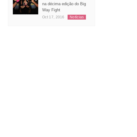
Leonardo Andrade
substitui Jeferson Santos
na décima edição do Big
Way Fight
Oct 17, 2016
Notícias