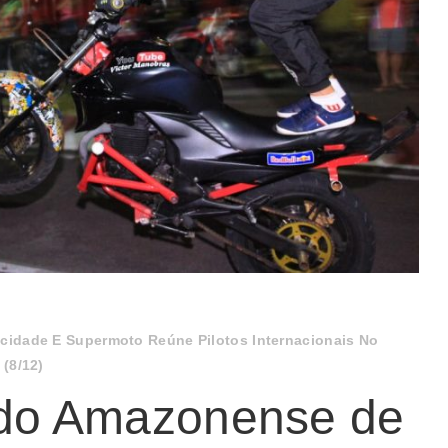
cidade E Supermoto Reúne Pilotos Internacionais No
(8/12)
 do Amazonense de