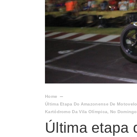
Home
Última Etapa Do Amazonense De Motovelo
Kartódromo Da Vila Olímpica, No Domingo 
Última etapa