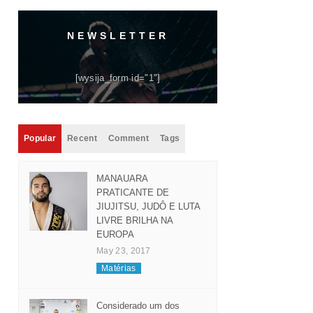
NEWSLETTER
[wysija_form id="1"]
Popular
Recent
Comment
Tags
MANAUARA
PRATICANTE DE
JIUJITSU, JUDÔ E LUTA
LIVRE BRILHA NA
EUROPA
May 23, 2017
Matérias