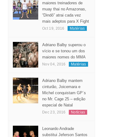
Considerado um dos
maiores treinadores de
muay thai no Amazonas,
“Dindô” atrai cada vez
mais adeptos para X Fight
Oct 19, 2016
Matérias
Adriano Balby superou o
vício e se tonou um dos
maiores nomes do MMA
Nov 04, 2016
Matérias
Adriano Balby mantem
cinturão, Joicemara e
Michel conquistam GP´s
no Mr. Cage 25 – edição
especial de Natal
Dec 23, 2016
Notícias