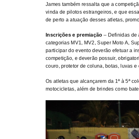
James também ressalta que a competição
vinda de pilotos estrangeiros, e que ess
de perto a atuação desses atletas, prom
Inscrições e premiação
– Definidas de 
categorias MV1, MV2, Super Moto A, Su
participar do evento deverão efetuar a in
competição, e deverão possuir, obriga
couro, protetor de coluna, botas, luvas e
Os atletas que alcançarem da 1ª à 5ª co
motocicletas, além de brindes como bater