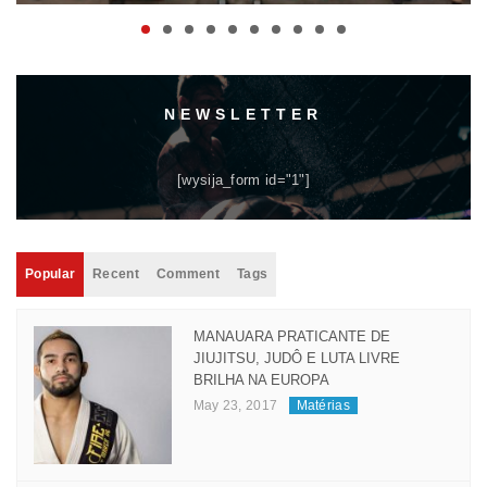
COMPETIÇÃO
maio 06, 2024
Matérias
NEWSLETTER
[wysija_form id="1"]
Popular
Recent
Comment
Tags
MANAUARA PRATICANTE DE
JIUJITSU, JUDÔ E LUTA LIVRE
BRILHA NA EUROPA
May 23, 2017
Matérias