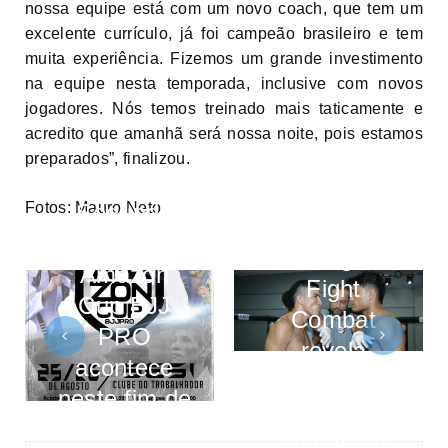
nossa equipe está com um novo coach, que tem um
excelente currículo, já foi campeão brasileiro e tem
muita experiência. Fizemos um grande investimento
na equipe nesta temporada, inclusive com novos
jogadores. Nós temos treinado mais taticamente e
acredito que amanhã será nossa noite, pois estamos
preparados”, finalizou.
Segunda
Fotos: Mauro Neto
2ª edição do
edição do
Octagon
Amazon
Fight
Cup BJJ
Combat
PRO
revela
acontece
talentos em
neste fim de
12 super
semana, no
combates