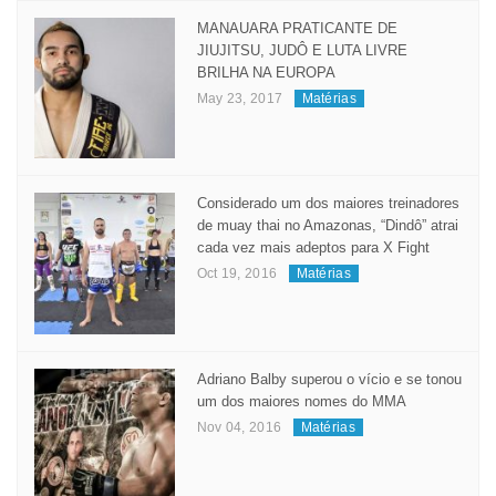
Popular
Recent
Comment
Tags
MANAUARA PRATICANTE DE
JIUJITSU, JUDÔ E LUTA LIVRE
BRILHA NA EUROPA
May 23, 2017
Matérias
Considerado um dos maiores treinadores
de muay thai no Amazonas, “Dindô” atrai
cada vez mais adeptos para X Fight
Oct 19, 2016
Matérias
Adriano Balby superou o vício e se tonou
um dos maiores nomes do MMA