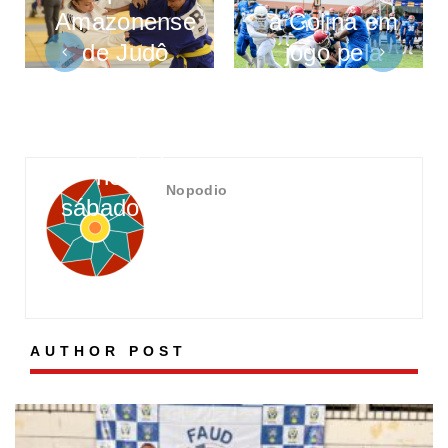
Amazonense
a Colina em
de Judô
jogo pela
para
Liga
Iniciantes e
Nacional de
Por Equipe
Futebol
neste
Americano
Nopodio
sábado (25)
AUTHOR POST