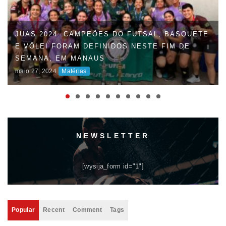
FAUD DÁ INÍCIO À 47ª EDIÇÃO DOS JOGOS
UNIVERSITÁRIOS DO AMAZONAS (JUAS) E
DISPUTAS ACIRRADAS MARCAM O INÍCIO DA
COMPETIÇÃO
maio 06, 2024
Matérias
NEWSLETTER
[wysija_form id="1"]