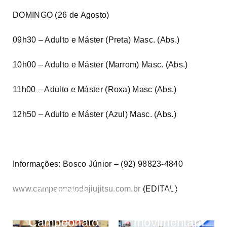
DOMINGO (26 de Agosto)
09h30 – Adulto e Máster (Preta) Masc. (Abs.)
10h00 – Adulto e Máster (Marrom) Masc. (Abs.)
11h00 – Adulto e Máster (Roxa) Masc (Abs.)
12h50 – Adulto e Máster (Azul) Masc. (Abs.)
Informações: Bosco Júnior – (92) 98823-4840
Vila
Olímpica
Lions e
www.campeonatodejiujitsu.com.br
(EDITAL)
recebe
Cavaliers
Campeonato
movimentam