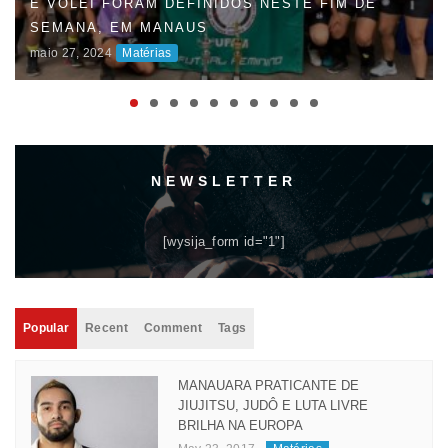
FAUD DÁ INÍCIO À 47ª EDIÇÃO DOS JOGOS
UNIVERSITÁRIOS DO AMAZONAS (JUAS) E
DISPUTAS ACIRRADAS MARCAM O INÍCIO DA
COMPETIÇÃO
maio 06, 2024
Matérias
NEWSLETTER
[wysija_form id="1"]
Popular
Recent
Comment
Tags