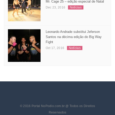
Adriano Balby mantem cinturão,
Joicemara e Michel conquistam GP´s no
Mr. Cage 25 – edição especial de Natal
Dec 23, 2016
Notícias
Leonardo Andrade substitui Jeferson
Santos na décima edição do Big Way
Fight
Oct 17, 2016
Notícias