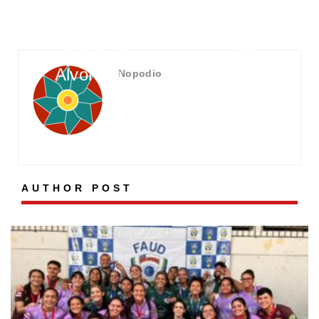
Escola de
neste
Samba
sábado em
Unidos da
Coari
Alvorada
Nopodio
AUTHOR POST