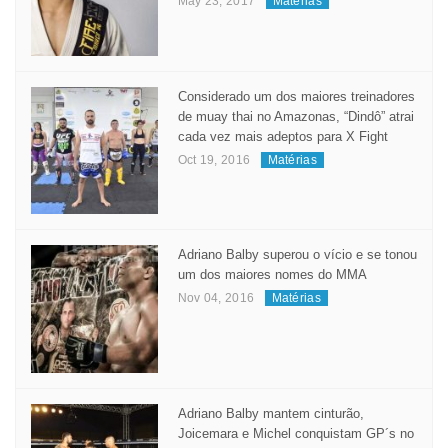
MANAUARA PRATICANTE DE
JIUJITSU, JUDÔ E LUTA LIVRE
BRILHA NA EUROPA
May 23, 2017
Matérias
Considerado um dos maiores treinadores
de muay thai no Amazonas, “Dindô” atrai
cada vez mais adeptos para X Fight
Oct 19, 2016
Matérias
Adriano Balby superou o vício e se tonou
um dos maiores nomes do MMA
Nov 04, 2016
Matérias