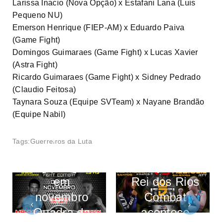
Larissa Inacio (Nova Opção) x Estafani Lana (Luis
Pequeno NU)
Emerson Henrique (FIEP-AM) x Eduardo Paiva
(Game Fight)
Domingos Guimaraes (Game Fight) x Lucas Xavier
(Astra Fight)
Ricardo Guimaraes (Game Fight) x Sidney Pedrado
(Claudio Feitosa)
Taynara Souza (Equipe SVTeam) x Nayane Brandão
(Equipe Nabil)
Supremo
Tags:
Guerreiros da Luta
Fight
Terceira
acontece
edição do
em
Rei dos Rios
novembro
Combat
Quadra da
acontece