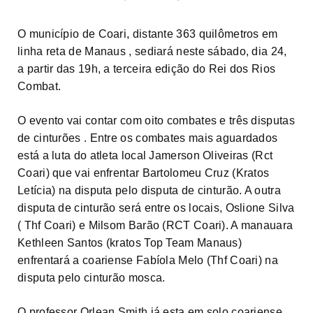
O município de Coari, distante 363 quilômetros em
linha reta de Manaus , sediará neste sábado, dia 24,
a partir das 19h, a terceira edição do Rei dos Rios
Combat.
O evento vai contar com oito combates e três disputas
de cinturões . Entre os combates mais aguardados
está a luta do atleta local Jamerson Oliveiras (Rct
Coari) que vai enfrentar Bartolomeu Cruz (Kratos
Letícia) na disputa pelo disputa de cinturão. A outra
disputa de cinturão será entre os locais, Oslione Silva
( Thf Coari) e Milsom Barão (RCT Coari). A manauara
Kethleen Santos (kratos Top Team Manaus)
enfrentará a coariense Fabíola Melo (Thf Coari) na
disputa pelo cinturão mosca.
O professor Orlean Smith já esta em solo coariense