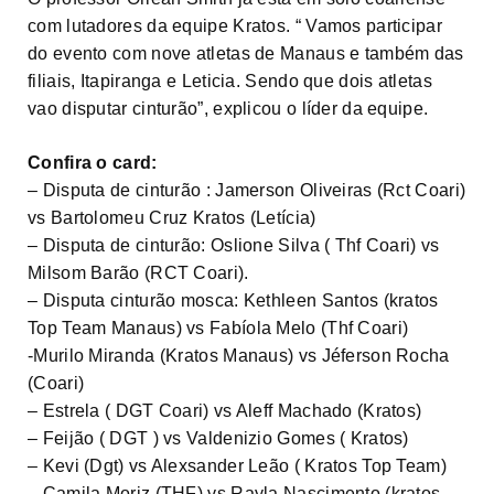
com lutadores da equipe Kratos. “ Vamos participar
do evento com nove atletas de Manaus e também das
filiais, Itapiranga e Leticia. Sendo que dois atletas
vao disputar cinturão”, explicou o líder da equipe.
Confira o card:
– Disputa de cinturão : Jamerson Oliveiras (Rct Coari)
vs Bartolomeu Cruz Kratos (Letícia)
– Disputa de cinturão: Oslione Silva ( Thf Coari) vs
Milsom Barão (RCT Coari).
– Disputa cinturão mosca: Kethleen Santos (kratos
Top Team Manaus) vs Fabíola Melo (Thf Coari)
-Murilo Miranda (Kratos Manaus) vs Jéferson Rocha
(Coari)
– Estrela ( DGT Coari) vs Aleff Machado (Kratos)
– Feijão ( DGT ) vs Valdenizio Gomes ( Kratos)
– Kevi (Dgt) vs Alexsander Leão ( Kratos Top Team)
– Camila Moriz (THF) vs Rayla Nascimento (kratos