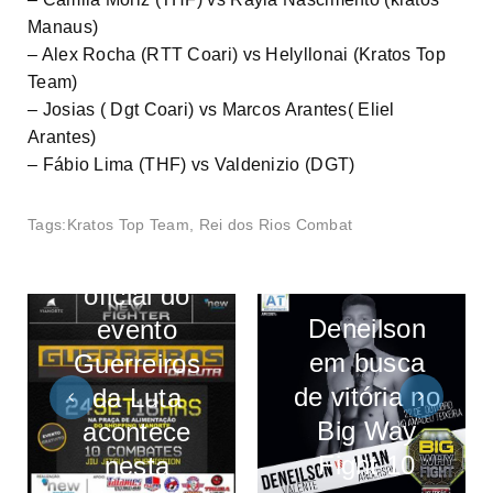
Manaus)
– Alex Rocha (RTT Coari) vs Helyllonai (Kratos Top
Team)
– Josias ( Dgt Coari) vs Marcos Arantes( Eliel
Arantes)
– Fábio Lima (THF) vs Valdenizio (DGT)
Tags:
Kratos Top Team
,
Rei dos Rios Combat
Pesagem
oficial do
Deneilson
evento
em busca
Guerreiros
de vitória no
da Luta
Big Way
acontece
Fight 10
nesta