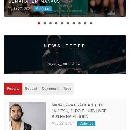
SEMANA, EM MANAUS
maio 27, 2024
Matérias
NEWSLETTER
[wysija_form id="1"]
Popular
Recent
Comment
Tags
MANAUARA PRATICANTE DE
JIUJITSU, JUDÔ E LUTA LIVRE
BRILHA NA EUROPA
May 23, 2017
Matérias