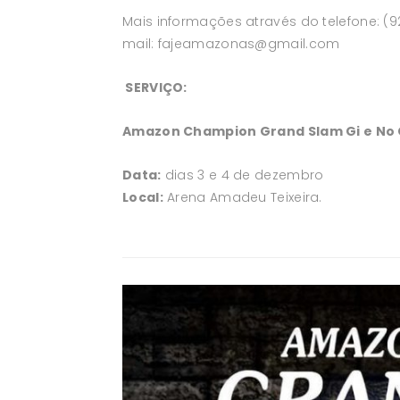
Mais informações através do telefone: (9
mail:
fajeamazonas@gmail.com
SERVIÇO:
Amazon Champion Grand Slam Gi e No Gi
Data:
dias 3 e 4 de dezembro
Local:
Arena Amadeu Teixeira.