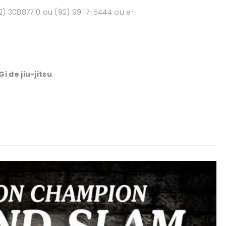
2) 30887710 ou (92) 99117-5444 ou e-
 de jiu-jitsu