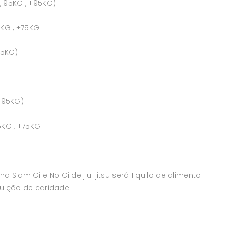
, 95KG , +95KG)
KG , +75KG
75KG)
 +95KG)
5KG , +75KG
lam Gi e No Gi de jiu-jitsu será 1 quilo de alimento
tuição de caridade.