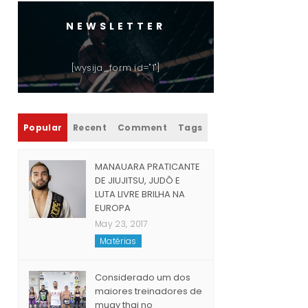
NEWSLETTER
[wysija_form id="1"]
Popular
Recent
Comment
Tags
MANAUARA PRATICANTE
DE JIUJITSU, JUDÔ E
LUTA LIVRE BRILHA NA
EUROPA
May 23, 2017
Matérias
Considerado um dos
maiores treinadores de
muay thai no