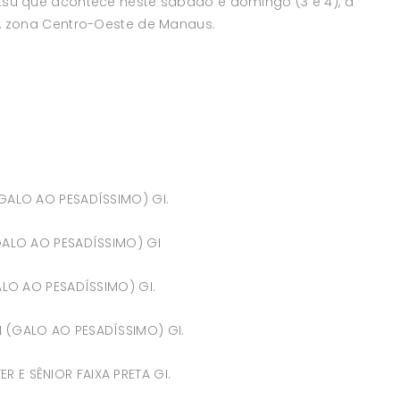
itsu que acontece neste sábado e domingo (3 e 4), a
ra, zona Centro-Oeste de Manaus.
(GALO AO PESADÍSSIMO) GI.
(GALO AO PESADÍSSIMO) GI
ALO AO PESADÍSSIMO) GI.
 (GALO AO PESADÍSSIMO) GI.
 E SÊNIOR FAIXA PRETA GI.