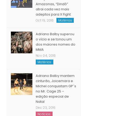
Amazonas, “Dindô”
atrai cada vez mais
adeptos para X Fight
Oct 19, 2016
Matérias
Adriano Balby superou
o vício e se tonou um
dos maiores nomes do
MMA
Nov 04, 2016
Matérias
Adriano Balby mantem
cinturão, Joicemara e
Michel conquistam GP´s
no Mr. Cage 25 –
edição especial de
Natal
Dec 23, 2016
Notícias