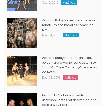
Oct 19, 2016
Matérias
Adriano Balby superou o vício e se
tonou um dos maiores nomes do
MMA
Nov 04, 2016
Matérias
Adriano Balby mantem cinturão,
Joicemara e Michel conquistam GP
´s no Mr. Cage 25 – edição especial
de Natal
Dec 23, 2016
Notícias
Leonardo Andrade substitui
Jeferson Santos na décima edição
do Big Way Fight