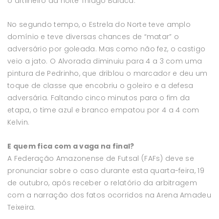
o artilheiro da noite Thiago Baiaca.
No segundo tempo, o Estrela do Norte teve amplo
domínio e teve diversas chances de “matar” o
adversário por goleada. Mas como não fez, o castigo
veio a jato. O Alvorada diminuiu para 4 a 3 com uma
pintura de Pedrinho, que driblou o marcador e deu um
toque de classe que encobriu o goleiro e a defesa
adversária. Faltando cinco minutos para o fim da
etapa, o time azul e branco empatou por 4 a 4 com
Kelvin.
E quem fica com a vaga na final?
A Federação Amazonense de Futsal (FAFs) deve se
pronunciar sobre o caso durante esta quarta-feira, 19
de outubro, após receber o relatório da arbitragem
com a narração dos fatos ocorridos na Arena Amadeu
Teixeira.