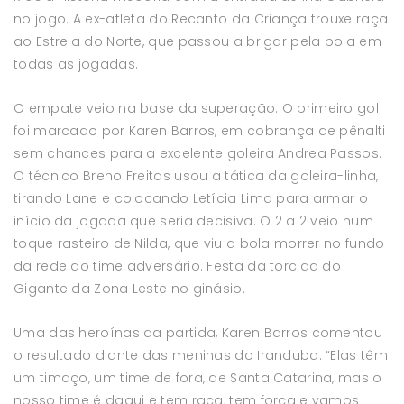
no jogo. A ex-atleta do Recanto da Criança trouxe raça
ao Estrela do Norte, que passou a brigar pela bola em
todas as jogadas.
O empate veio na base da superação. O primeiro gol
foi marcado por Karen Barros, em cobrança de pênalti
sem chances para a excelente goleira Andrea Passos.
O técnico Breno Freitas usou a tática da goleira-linha,
tirando Lane e colocando Letícia Lima para armar o
início da jogada que seria decisiva. O 2 a 2 veio num
toque rasteiro de Nilda, que viu a bola morrer no fundo
da rede do time adversário. Festa da torcida do
Gigante da Zona Leste no ginásio.
Uma das heroínas da partida, Karen Barros comentou
o resultado diante das meninas do Iranduba. “Elas têm
um timaço, um time de fora, de Santa Catarina, mas o
nosso time é daqui e tem raça, tem força e vamos