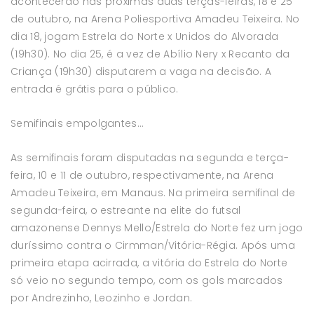
acontecerão nas próximas duas terças-feiras, 18 e 25
de outubro, na Arena Poliesportiva Amadeu Teixeira. No
dia 18, jogam Estrela do Norte x Unidos do Alvorada
(19h30). No dia 25, é a vez de Abílio Nery x Recanto da
Criança (19h30) disputarem a vaga na decisão. A
entrada é grátis para o público.
Semifinais empolgantes…
As semifinais foram disputadas na segunda e terça-
feira, 10 e 11 de outubro, respectivamente, na Arena
Amadeu Teixeira, em Manaus. Na primeira semifinal de
segunda-feira, o estreante na elite do futsal
amazonense Dennys Mello/Estrela do Norte fez um jogo
duríssimo contra o Cirmman/Vitória-Régia. Após uma
primeira etapa acirrada, a vitória do Estrela do Norte
só veio no segundo tempo, com os gols marcados
por Andrezinho, Leozinho e Jordan.