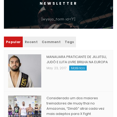
NEWSLETTER
[wysija_form id="1"]
Popular
Recent
Comment
Tags
MANAUARA PRATICANTE DE JIUJITSU,
JUDÔ E LUTA LIVRE BRILHA NA EUROPA
May 23, 2017
Matérias
Considerado um dos maiores
treinadores de muay thai no
Amazonas, “Dindô” atrai cada vez
mais adeptos para X Fight