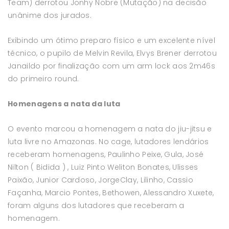
Team) derrotou Jonhy Nobre (Mutação) na decisão
unânime dos jurados.
Exibindo um ótimo preparo físico e um excelente nível
técnico, o pupilo de Melvin Revila, Elvys Brener derrotou
Janaildo por finalização com um arm lock aos 2m46s
do primeiro round.
Homenagens a nata da luta
O evento marcou a homenagem a nata do jiu-jitsu e
luta livre no Amazonas. No cage, lutadores lendários
receberam homenagens, Paulinho Peixe, Gula, José
Nilton ( Bidida ) , Luiz Pinto Weliton Bonates, Ulisses
Paixão, Junior Cardoso, JorgeClay, Lilinho, Cassio
Façanha, Marcio Pontes, Bethowen, Alessandro Xuxete,
foram alguns dos lutadores que receberam a
homenagem.