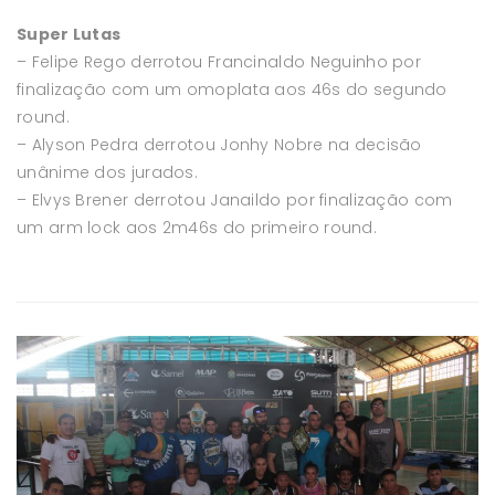
Super Lutas
– Felipe Rego derrotou Francinaldo Neguinho por
finalização com um omoplata aos 46s do segundo
round.
– Alyson Pedra derrotou Jonhy Nobre na decisão
unânime dos jurados.
– Elvys Brener derrotou Janaildo por finalização com
um arm lock aos 2m46s do primeiro round.