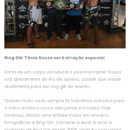
Ring Gilr Tânia Souza será atração especial
Dona de um corpo escultural a pesonal trainer Souza
virá diretamente do Rio de Janeiro, cidade que reside
atualmente para ser ring gilr do evento.
“Desde muito cedo sempre fiz trabalhos voltados para
o meio artístico como dançarina e modelo, hoje
continuo, dando uma ênfase maior em ensaios
fotográficos e Ring Girl. Comecei a levar a sério a
profissão de Ring Girl desde 2005, onde fui convidada