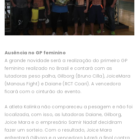
Ausência no GP feminino
A grande novidade será a realização do primeiro GP
feminino realizado no Brasil e contará com as
lutadoras peso palha, Gilborg (Bruno Cilla), JoiceMara
(Manaus Fight) e Daiane (RCT Coari). A vencedora
ficará com o cinturão do evento.
A atleta Kalinka não compareceu a pesagem e não foi
localizada, com isso, as lutadoras Daiane, Gilborg,
Joice Mara e o empresário Samir Nadaf decidiram
fazer um sorteio. Com o resultado, Joice Mara
enfrentará Gilborg e a vencedora lutará a final contra