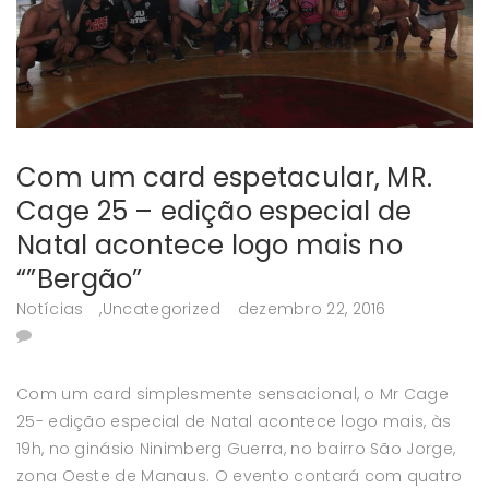
Com um card espetacular, MR.
Cage 25 – edição especial de
Natal acontece logo mais no
“”Bergão”
Notícias
,
Uncategorized
dezembro 22, 2016
Com um card simplesmente sensacional, o Mr Cage
25- edição especial de Natal acontece logo mais, às
19h, no ginásio Ninimberg Guerra, no bairro São Jorge,
zona Oeste de Manaus. O evento contará com quatro