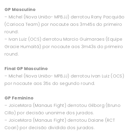
GP Masculino
– Michel (Nova União- MPBJJ) derrotou Rany Pacquião
(Carioca Team) por nocaute aos 3m45s do primeiro
round.
– Ivan Luiz (OCS) derrotou Marcio Guimaraes (Equipe
Gracie Humaitá) por nocaute aos 3m43s do primeiro
round.
Final GP Masculino
– Michel (Nova União- MPBJJ) derrotou Ivan Luiz (OCS)
por nocaute aos 35s do segundo round.
GP Feminino
– JoiceMara (Manaus Fight) derrotou Gilborg (Bruno
Cilla) por decisão unanime dos jurados.
– JoiceMara (Manaus Fight) derrotou Daiane (RCT
Coari) por decisão dividida dos jurados.