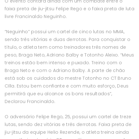
O evento contará ainda com um combate entre o
faixa preta de jiu-jitsu Felipe Rego e o faixa preta de luta
livre Francinaldo Neguinho.
“Neguinho” possui um cartel de cinco lutas no MMA,
sendo três vitórias e duas derrotas. Para conquistar o
título, o atleta tem como treinadores três nomes de
peso, Braga Neto, Adriano Balby e Totonho Aleixo. “Meus
treinos estão bem intenso e puxado. Treino com o
Braga Neto e com o Adriano Balby. A parte de chão
está sob os cuidados do mestre Totonho no CT Bruno
CIlla. Estou bem confiante e com muito esforço, Deus
permitirá que eu alcance os bons resultados”,
Declarou Francinaldo.
O adversário Felipe Rego, 25, possui um cartel de treze
lutas, sendo dez vitórias e três derrotas. Faixa preta de
jiu-jitsu da equipe Helio Rezende, o atleta treina ainda