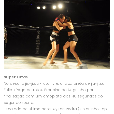
Super Lutas
No desafio jiu-jitsu x luta livre, o faixa preta de jiu-jitsu
Felipe Rego derrotou Francinaldo Neguinho por
finalização com um omoplata aos 46 segundos do
segundo round.
Escalado de última hora, Alyson Pedra (Chiquinho Top