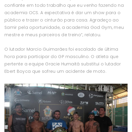
confiante em todo trabalho que eu venho fazendo na
academia OCS. A expectativa é dar um show para o
público e trazer o cinturão para casa. Agradeço ao
Samir pela oportunidade, a academia God Gym, meu
mestre e meus parceiros de treino”, relatou.
O lutador Marcio Guimarães foi escalado de última
hora para participar do GP masculino. O atleta que
pertente a equipe Gracie Humaitá substitui o lutador
Ebert Boyca que sofreu um acidente de moto.