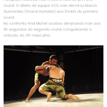
round. O atleta da equipe OCS, Ivan derrotou Marcio
Guimarães (Gracie Humaitá) aos 3m43s do primeiro
round.
No confronto final Michel acabou derrptando Ivan aos
35 segundos do segundo round, conquistando o
cinturão do GP masculino.