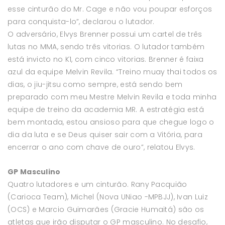
esse cinturão do Mr. Cage e não vou poupar esforços
para conquista-lo”, declarou o lutador.
O adversário, Elvys Brenner possui um cartel de três
lutas no MMA, sendo três vitorias. O lutador também
está invicto no K1, com cinco vitorias. Brenner é faixa
azul da equipe Melvin Revila. “Treino muay thai todos os
dias, o jiu-jitsu como sempre, está sendo bem
preparado com meu Mestre Melvin Revila e toda minha
equipe de treino da academia MR. A estratégia está
bem montada, estou ansioso para que chegue logo o
dia da luta e se Deus quiser sair com a Vitória, para
encerrar o ano com chave de ouro”, relatou Elvys.
GP Masculino
Quatro lutadores e um cinturão. Rany Pacquião
(Carioca Team), Michel (Nova UNiao -MPBJJ), Ivan Luiz
(OCS) e Marcio Guimarães (Gracie Humaitá) são os
atletas que irão disputar o GP masculino. No desafio,