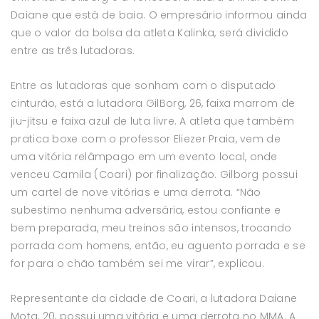
Daiane que está de baia. O empresário informou ainda
que o valor da bolsa da atleta Kalinka, será dividido
entre as três lutadoras.
Entre as lutadoras que sonham com o disputado
cinturão, está a lutadora GilBorg, 26, faixa marrom de
jiu-jitsu e faixa azul de luta livre. A atleta que também
pratica boxe com o professor Eliezer Praia, vem de
uma vitória relâmpago em um evento local, onde
venceu Camila (Coari) por finalização. Gilborg possui
um cartel de nove vitórias e uma derrota. “Não
subestimo nenhuma adversária, estou confiante e
bem preparada, meu treinos são intensos, trocando
porrada com homens, então, eu aguento porrada e se
for para o chão também sei me virar”, explicou.
Representante da cidade de Coari, a lutadora Daiane
Mota, 20, possui uma vitória e uma derrota no MMA. A