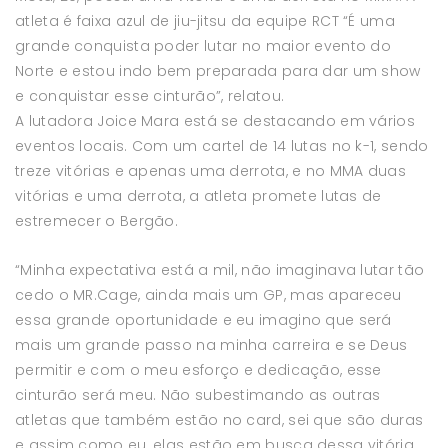
atleta é faixa azul de jiu-jitsu da equipe RCT “É uma
grande conquista poder lutar no maior evento do
Norte e estou indo bem preparada para dar um show
e conquistar esse cinturão”, relatou.
A lutadora Joice Mara está se destacando em vários
eventos locais. Com um cartel de 14 lutas no k-1, sendo
treze vitórias e apenas uma derrota, e no MMA duas
vitórias e uma derrota, a atleta promete lutas de
estremecer o Bergão.
“Minha expectativa está a mil, não imaginava lutar tão
cedo o MR.Cage, ainda mais um GP, mas apareceu
essa grande oportunidade e eu imagino que será
mais um grande passo na minha carreira e se Deus
permitir e com o meu esforço e dedicação, esse
cinturão será meu. Não subestimando as outras
atletas que também estão no card, sei que são duras
e assim como eu, elas estão em busca dessa vitória.