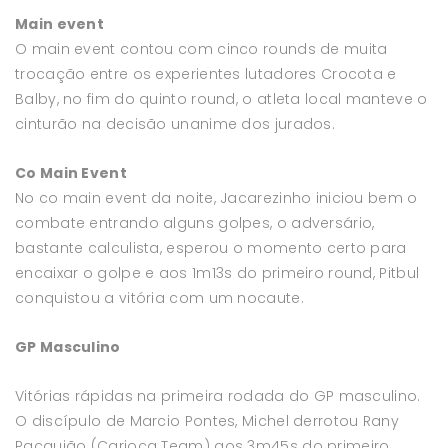
Main event
O main event contou com cinco rounds de muita
trocação entre os experientes lutadores Crocota e
Balby, no fim do quinto round, o atleta local manteve o
cinturão na decisão unanime dos jurados.
Co Main Event
No co main event da noite, Jacarezinho iniciou bem o
combate entrando alguns golpes, o adversário,
bastante calculista, esperou o momento certo para
encaixar o golpe e aos 1m13s do primeiro round, Pitbul
conquistou a vitória com um nocaute.
GP Masculino
Vitórias rápidas na primeira rodada do GP masculino.
O discípulo de Marcio Pontes, Michel derrotou Rany
Pacquião (Carioca Team) aos 3m45s do primeiro