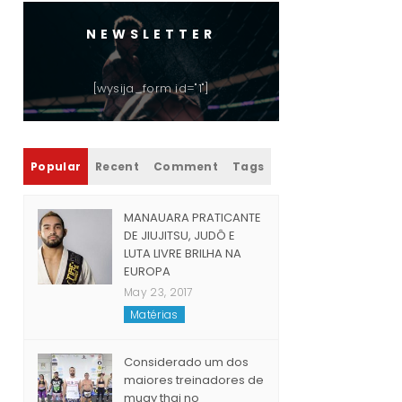
NEWSLETTER
[wysija_form id="1"]
Popular
Recent
Comment
Tags
MANAUARA PRATICANTE
DE JIUJITSU, JUDÔ E
LUTA LIVRE BRILHA NA
EUROPA
May 23, 2017
Matérias
Considerado um dos
maiores treinadores de