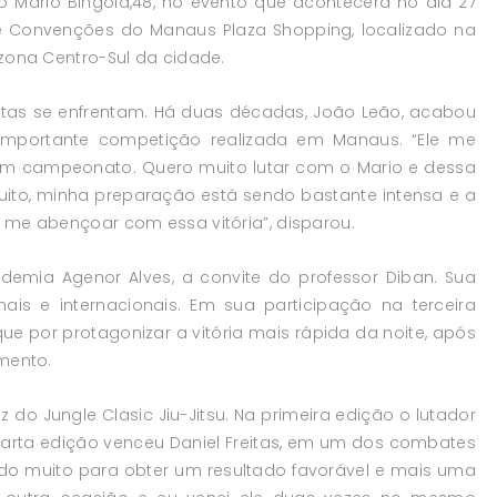
io Mario Bingola,48, no evento que acontecerá no dia 27
de Convenções do Manaus Plaza Shopping, localizado na
 zona Centro-Sul da cidade.
letas se enfrentam. Há duas décadas, João Leão, acabou
importante competição realizada em Manaus. “Ele me
um campeonato. Quero muito lutar com o Mario e dessa
 muito, minha preparação está sendo bastante intensa e a
 me abençoar com essa vitória”, disparou.
ademia Agenor Alves, a convite do professor Diban. Sua
cionais e internacionais. Em sua participação na terceira
que por protagonizar a vitória mais rápida da noite, após
amento.
z do Jungle Clasic Jiu-Jitsu. Na primeira edição o lutador
uarta edição venceu Daniel Freitas, em um dos combates
ndo muito para obter um resultado favorável e mais uma