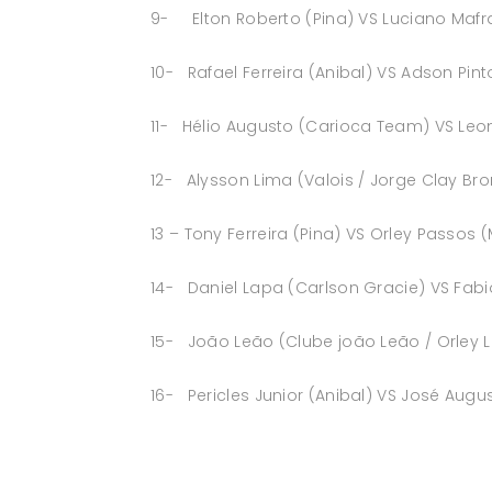
9- Elton Roberto (Pina) VS Luciano Mafr
10- Rafael Ferreira (Anibal) VS Adson Pint
11- Hélio Augusto (Carioca Team) VS Leon
12- Alysson Lima (Valois / Jorge Clay Bron
13 – Tony Ferreira (Pina) VS Orley Passos 
14- Daniel Lapa (Carlson Gracie) VS Fabio
15- João Leão (Clube joão Leão / Orley 
16- Pericles Junior (Anibal) VS José August