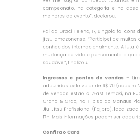
vez me sagrar campeão. Lutamos em 
campeonato, na categoria e no absolu
melhores do evento”, declarou.
Pai da Graci Helena, 17, Bingola foi co
jítsu amazonense. “Participei de muitas
conhecidos internacionalmente. A luta é
mudança de vida e pensamento a qualq
saudável”, finalizou.
Ingressos e pontos de vendas –
Li
adquiridos pelo valor de R$ 70 (cadeira V
de vendas estão o 7Fast Temaki, na Rua 
Grano & Grão, no 1º piso do Manaus P
Jiu-Jítsu Profissional (Fajjpro), localizada
17h. Mais informações podem ser adquiri
Confira o Card