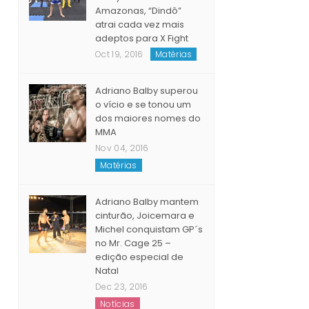
muay thai no
Amazonas, “Dindô”
atrai cada vez mais
adeptos para X Fight
Oct 19, 2016
Matérias
Adriano Balby superou
o vício e se tonou um
dos maiores nomes do
MMA
Nov 04, 2016
Matérias
Adriano Balby mantem
cinturão, Joicemara e
Michel conquistam GP´s
no Mr. Cage 25 –
edição especial de
Natal
Dec 23, 2016