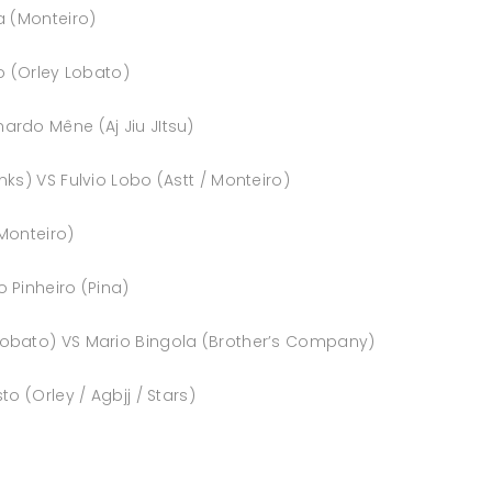
a (Monteiro)
o (Orley Lobato)
ardo Mêne (Aj Jiu JItsu)
ks) VS Fulvio Lobo (Astt / Monteiro)
(Monteiro)
 Pinheiro (Pina)
Lobato) VS Mario Bingola (Brother’s Company)
o (Orley / Agbjj / Stars)