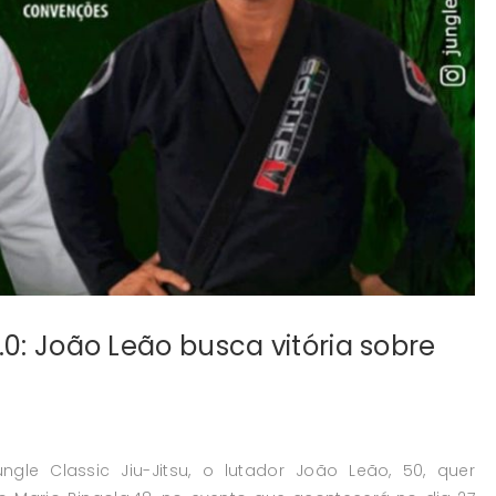
.0: João Leão busca vitória sobre
gle Classic Jiu-Jitsu, o lutador João Leão, 50, quer