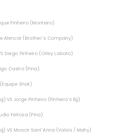
ue Pinheiro (Monteiro)
re Alencar (Brother´s Company)
S Diego Pinheiro (Orley Lobato)
igo Castro (Pina)
 (Equipe Shok)
VS Jorge Pinheiro (Pinheiro’s Bjj)
dio Feitosa (Pina)
j) VS Moacir Sant´Anna (Valois / Mahy)