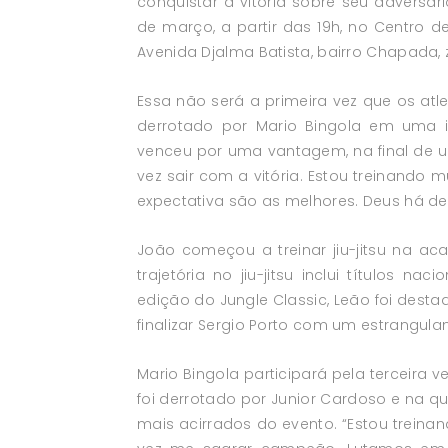
conquistar a vitória sobre seu adversár
de março, a partir das 19h, no Centro 
Avenida Djalma Batista, bairro Chapada,
Essa não será a primeira vez que os at
derrotado por Mario Bingola em uma 
venceu por uma vantagem, na final de 
vez sair com a vitória. Estou treinando
expectativa são as melhores. Deus há de
João começou a treinar jiu-jitsu na ac
trajetória no jiu-jitsu inclui títulos na
edição do Jungle Classic, Leão foi desta
finalizar Sergio Porto com um estrangul
Mario Bingola participará pela terceira ve
foi derrotado por Junior Cardoso e na q
mais acirrados do evento. “Estou treina