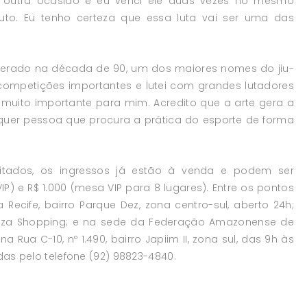
outra ocasião e eu venci ele duas vezes no mesmo
to. Eu tenho certeza que essa luta vai ser uma das
nsiderado na década de 90, um dos maiores nomes do jiu-
 competições importantes e lutei com grandes lutadores
 muito importante para mim. Acredito que a arte gera a
uer pessoa que procura a prática do esporte de forma
mitados, os ingressos já estão à venda e podem ser
IP) e R$ 1.000 (mesa VIP para 8 lugares). Entre os pontos
Recife, bairro Parque Dez, zona centro-sul, aberto 24h;
laza Shopping; e na sede da Federação Amazonense de
 na Rua C-10, nº 1.490, bairro Japiim II, zona sul, das 9h às
das pelo telefone (92) 98823-4840.