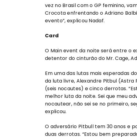
vez no Brasil com o GP feminino, vam
Crocota enfrentando o Adriano Balbi
evento”, explicou Nadaf.
Card
O Main event da noite será entre o e
detentor do cinturão do Mr. Cage, Ad
Em uma das lutas mais esperadas do 
da luta livre, Alexandre Pitbul (Astra
(seis nocautes) e cinco derrotas. “Es
melhor luta da noite. Sei que meu a
nocautear, não sei se no primeiro, s
explicou.
O adversário Pitbull tem 30 anos e po
duas derrotas. “Estou bem preparado 