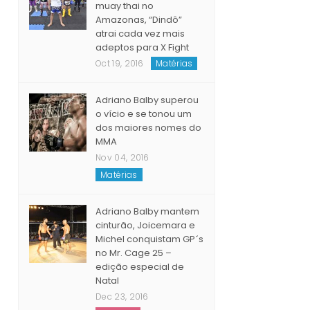
muay thai no
Amazonas, “Dindô”
atrai cada vez mais
adeptos para X Fight
Oct 19, 2016
Matérias
Adriano Balby superou
o vício e se tonou um
dos maiores nomes do
MMA
Nov 04, 2016
Matérias
Adriano Balby mantem
cinturão, Joicemara e
Michel conquistam GP´s
no Mr. Cage 25 –
edição especial de
Natal
Dec 23, 2016