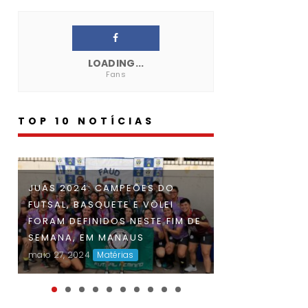
LOADING...
Fans
TOP 10 NOTÍCIAS
INSCRIÇÕES PA
JUAS 2024: CAMPEÕES DO
FAUD DÁ INÍCIO À 47ª EDIÇÃO
AMAZONENSE 
FUTSAL, BASQUETE E VÔLEI
DOS JOGOS UNIVERSITÁRIOS
UNIVERSITÁRIO
FORAM DEFINIDOS NESTE FIM DE
DO AMAZONAS (JUAS) E
2024 ENCERRA
SEMANA, EM MANAUS
DISPUTAS ACIRRADAS MARCAM
SEGUNDA-FEIRA
maio 27, 2024
Matérias
O INÍCIO DA COMPETIÇÃO
abr 23, 2024
Maté
maio 06, 2024
Matérias