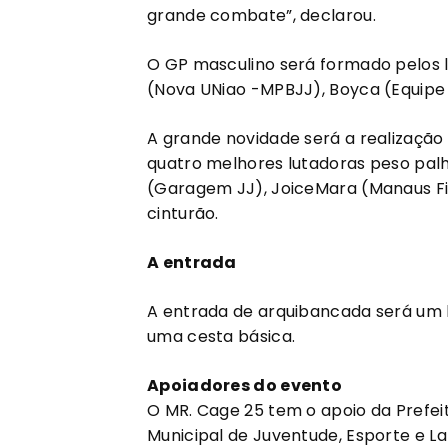
grande combate”, declarou.
O GP masculino será formado pelos 
(Nova UNiao -MPBJJ), Boyca (Equipe A
A grande novidade será a realização 
quatro melhores lutadoras peso palha
(Garagem JJ), JoiceMara (Manaus Fig
cinturão.
A entrada
A entrada de arquibancada será um k
uma cesta básica.
Apoiadores do evento
O MR. Cage 25 tem o apoio da Prefei
Municipal de Juventude, Esporte e L