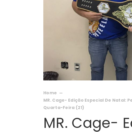
Home
MR. Cage- Edição Especial De Natal: 
Quarta-Feira (21)
MR. Cage- E