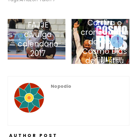
Confira o
FAJJE
cronograma
divulga
da Copa
calendário
Cosmo Dias
2017
de jiu-jitsu
Nopodio
AUTHOR POST