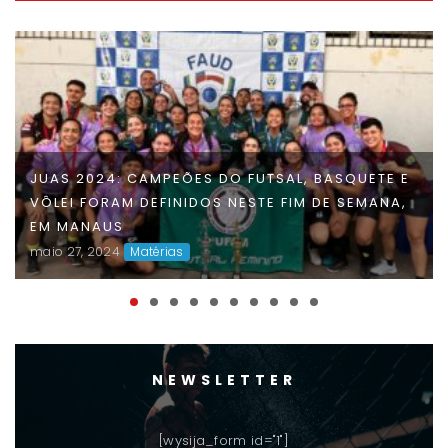
FAUD DÁ INÍCIO À 47ª EDIÇÃO DOS JOGOS
UNIVERSITÁRIOS DO AMAZONAS (JUAS) E
DISPUTAS ACIRRADAS MARCAM O INÍCIO DA
COMPETIÇÃO
maio 06, 2024
Matérias
NEWSLETTER