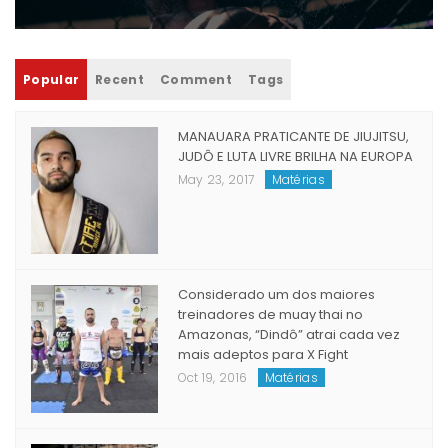
[wysija_form id="1"]
Popular
Recent
Comment
Tags
MANAUARA PRATICANTE DE JIUJITSU,
JUDÔ E LUTA LIVRE BRILHA NA EUROPA
May 23, 2017
Matérias
Considerado um dos maiores
treinadores de muay thai no
Amazonas, “Dindô” atrai cada vez
mais adeptos para X Fight
Oct 19, 2016
Matérias