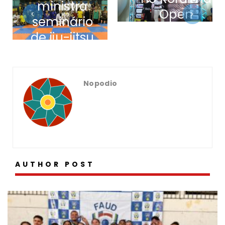
ministra
Open
seminário
Internacional
de jiu-jitsu
de jiu-jitsu
em Tefé
2016
Nopodio
AUTHOR POST