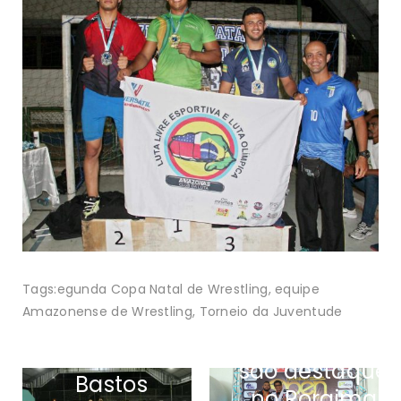
Tags:
egunda Copa Natal de Wrestling
,
equipe
Amazonense de Wrestling
,
Torneio da Juventude
Amazonenses
Charles
são destaque
Bastos
no Roraima