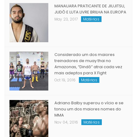
MANAUARA PRATICANTE DE JIUJITSU,
JUDÔ E LUTA LIVRE BRILHA NA EUROPA
May 23, 2017
Matérias
Considerado um dos maiores
treinadores de muay thai no
Amazonas, “Dindô” atrai cada vez
mais adeptos para X Fight
Oct 19, 2016
Matérias
Adriano Balby superou o vício e se
tonou um dos maiores nomes do
MMA
Nov 04, 2016
Matérias