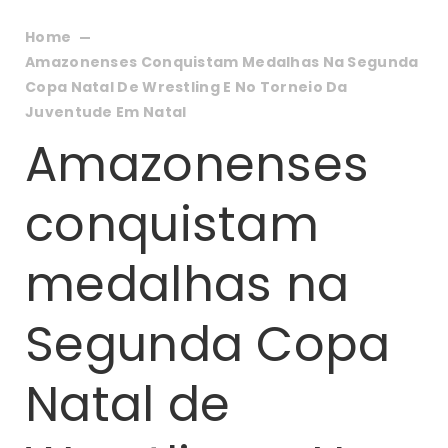
Home
Amazonenses Conquistam Medalhas Na Segunda
Copa Natal De Wrestling E No Torneio Da
Juventude Em Natal
Amazonenses
conquistam
medalhas na
Segunda Copa
Natal de