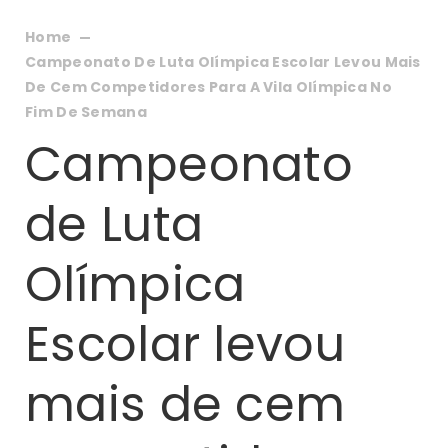
Home
Campeonato De Luta Olímpica Escolar Levou Mais
De Cem Competidores Para A Vila Olímpica No
Fim De Semana
Campeonato
de Luta
Olímpica
Escolar levou
mais de cem