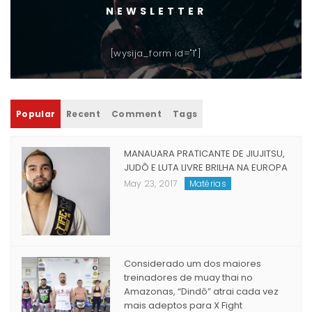
NEWSLETTER
[wysija_form id="1"]
Popular
Recent
Comment
Tags
MANAUARA PRATICANTE DE JIUJITSU,
JUDÔ E LUTA LIVRE BRILHA NA EUROPA
May 23, 2017
Matérias
Considerado um dos maiores
treinadores de muay thai no
Amazonas, “Dindô” atrai cada vez
mais adeptos para X Fight