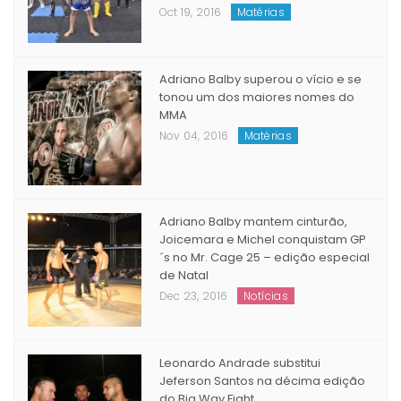
Oct 19, 2016
Matérias
Adriano Balby superou o vício e se
tonou um dos maiores nomes do
MMA
Nov 04, 2016
Matérias
Adriano Balby mantem cinturão,
Joicemara e Michel conquistam GP
´s no Mr. Cage 25 – edição especial
de Natal
Dec 23, 2016
Notícias
Leonardo Andrade substitui
Jeferson Santos na décima edição
do Big Way Fight