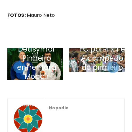
FOTOS:
Mauro Neto
Manaus FC
Em duelo
vence
inédito,
Amazonas
Deusymar
FC por 4 x 1 e
Pinheiro
é campeão
enfrentará
do primeiro
Moacir
turno do
Sant’Anna
Campeonato
no Jungle
Amazonense
Classic 5.0
de Futebol
Nopodio
2020