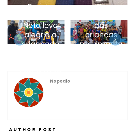
Projeto
Social Ivo
Semana
Neto leva
das
alegria a
crianças
criançada
movimenta
na
Nova União
comunidade
Kids
Santa Luzia
Nopodio
AUTHOR POST