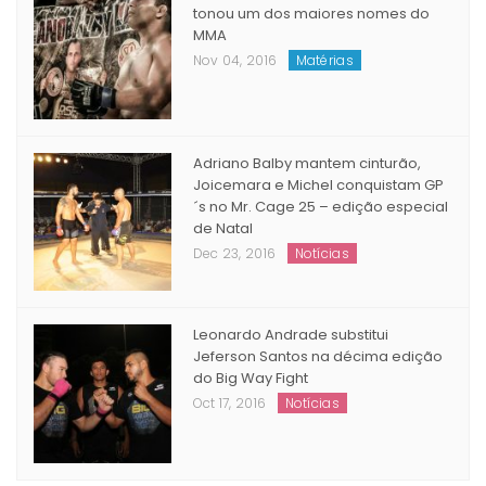
tonou um dos maiores nomes do
MMA
Nov 04, 2016
Matérias
Adriano Balby mantem cinturão,
Joicemara e Michel conquistam GP
´s no Mr. Cage 25 – edição especial
de Natal
Dec 23, 2016
Notícias
Leonardo Andrade substitui
Jeferson Santos na décima edição
do Big Way Fight
Oct 17, 2016
Notícias