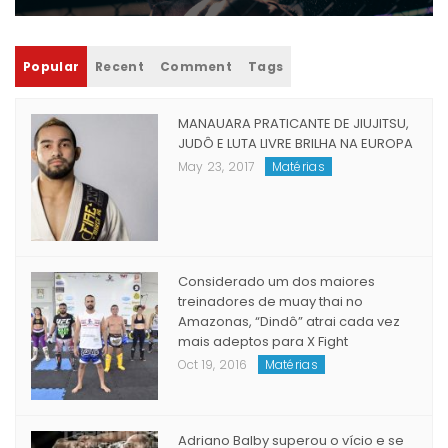
Popular
Recent
Comment
Tags
MANAUARA PRATICANTE DE JIUJITSU,
JUDÔ E LUTA LIVRE BRILHA NA EUROPA
May 23, 2017
Matérias
Considerado um dos maiores
treinadores de muay thai no
Amazonas, “Dindô” atrai cada vez
mais adeptos para X Fight
Oct 19, 2016
Matérias
Adriano Balby superou o vício e se