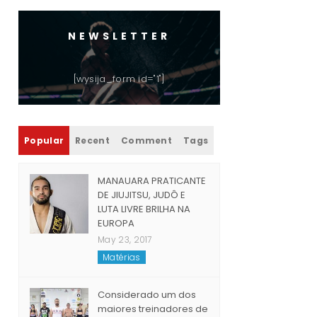
NEWSLETTER
[wysija_form id="1"]
Popular
Recent
Comment
Tags
MANAUARA PRATICANTE
DE JIUJITSU, JUDÔ E
LUTA LIVRE BRILHA NA
EUROPA
May 23, 2017
Matérias