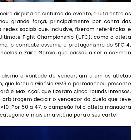
eira disputa de cinturão do evento, a luta entre os
mou grande força, principalmente por conta das
edes sociais que, inclusive, fizeram referências e
timate Fight Championship (UFC), como o atleta
rma, o combate assumiu o protagonismo do SFC 4,
ncelos e Zairo Garcia, que passou a ser o co-main
nalismo e vontade de vencer, um a um os atletas
co, que lotou o Ginásio GM3 e permaneceu presente
Pará e Max Açaí, que fizeram cinco rounds intensos.
e arbitragem decidir o vencedor do duelo que teve
 10×10. Por 50 a 47, o campeão foi o atleta manauara
categoria e mais uma vitória para o seu cartel.