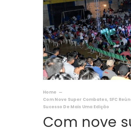
Home
Com Nove Super Combates, SFC Reúne 
Sucesso De Mais Uma Edição
Com nove s