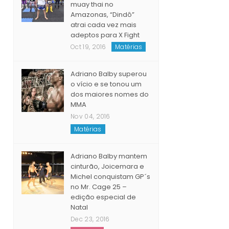
Considerado um dos
maiores treinadores de
muay thai no
Amazonas, “Dindô”
atrai cada vez mais
adeptos para X Fight
Oct 19, 2016
Matérias
Adriano Balby superou
o vício e se tonou um
dos maiores nomes do
MMA
Nov 04, 2016
Matérias
Adriano Balby mantem
cinturão, Joicemara e
Michel conquistam GP´s
no Mr. Cage 25 –
edição especial de