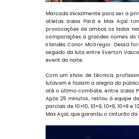
Marcada inicialmente para ser a prim
atletas Izaias Pará e Max Açaí to
provocações de ambos os lados nas r
comparações a grandes nomes do Ul
irlandês Conor McGregor. Dessa fo
seguido da luta entre Everton Vasco
event da noite.
Com um show de técnica, profissio
lutavam e faziam a alegria do públi
até o último combate, entre Izaias 
Após 25 minutos, restou à equipe d
parciais de 10×10, 10×9, 10×9, 10×9 e
Max Açaí, que garantiu o cinturão da 