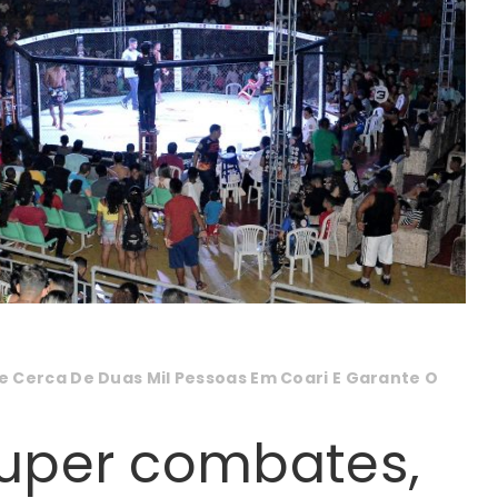
Cerca De Duas Mil Pessoas Em Coari E Garante O
uper combates,