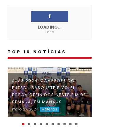
LOADING...
Fans
TOP 10 NOTÍCIAS
INSCRIÇÕES PA
JUAS 2024: CAMPEÕES DO
FAUD DÁ INÍCIO À 47ª EDIÇÃO
AMAZONENSE 
FUTSAL, BASQUETE E VÔLEI
DOS JOGOS UNIVERSITÁRIOS
UNIVERSITÁRIO
FORAM DEFINIDOS NESTE FIM DE
DO AMAZONAS (JUAS) E
2024 ENCERRA
SEMANA, EM MANAUS
DISPUTAS ACIRRADAS MARCAM
SEGUNDA-FEIRA
maio 27, 2024
Matérias
O INÍCIO DA COMPETIÇÃO
abr 23, 2024
Maté
maio 06, 2024
Matérias