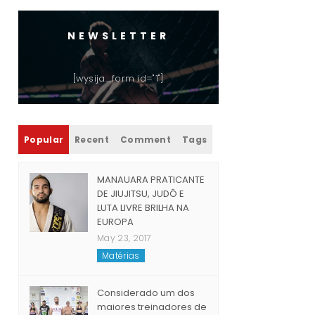
NEWSLETTER
[wysija_form id="1"]
Popular
Recent
Comment
Tags
MANAUARA PRATICANTE
DE JIUJITSU, JUDÔ E
LUTA LIVRE BRILHA NA
EUROPA
May 23, 2017
Matérias
Considerado um dos
maiores treinadores de