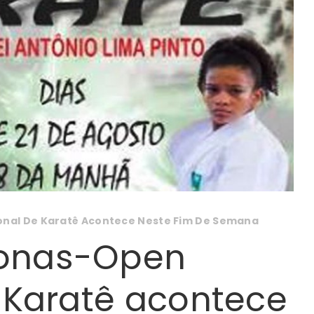
nal De Karatê Acontece Neste Fim De Semana
onas-Open
 Karatê acontece