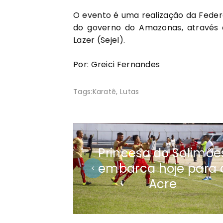
O evento é uma realização da Fede
do governo do Amazonas, através d
Lazer (Sejel).
Por: Greici Fernandes
Tags:
Karatê
,
Lutas
Princesa do Solimõe
embarca hoje para 
Acre