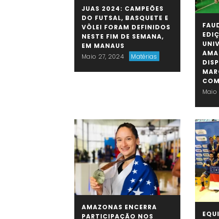
JUAS 2024: CAMPEÕES
DO FUTSAL, BASQUETE E
FAUD
VÔLEI FORAM DEFINIDOS
EDI
NESTE FIM DE SEMANA,
UNI
EM MANAUS
AMA
Maio 27, 2024
Matérias
DIS
MAR
COM
Maio 
AMAZONAS ENCERRA
EQU
PARTICIPAÇÃO NOS