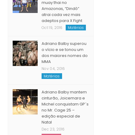
muay thai no
Amazonas, “Dindô”
atrai cada vez mais
adeptos para X Fight
Oct 19, 2016
Matérias
Adriano Balby superou
o vício e se tonou um
dos maiores nomes do
MMA
Nov 04, 2016
Matérias
Adriano Balby mantem
cinturão, Joicemara e
Michel conquistam GP´s
no Mr. Cage 25 –
edição especial de
Natal
Dec 23, 2016