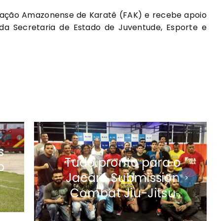
ração Amazonense de Karatê (FAK) e recebe apoio
a Secretaria de Estado de Juventude, Esporte e
s
Tudo pronto para o
o
Jacaré Submission
Combat Jiu-Jitsu