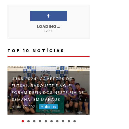
LOADING...
Fans
TOP 10 NOTÍCIAS
INSCRIÇÕES PA
JUAS 2024: CAMPEÕES DO
FAUD DÁ INÍCIO À 47ª EDIÇÃO
AMAZONENSE 
FUTSAL, BASQUETE E VÔLEI
DOS JOGOS UNIVERSITÁRIOS
UNIVERSITÁRIO
FORAM DEFINIDOS NESTE FIM DE
DO AMAZONAS (JUAS) E
2024 ENCERRA
SEMANA, EM MANAUS
DISPUTAS ACIRRADAS MARCAM
SEGUNDA-FEIRA
maio 27, 2024
Matérias
O INÍCIO DA COMPETIÇÃO
abr 23, 2024
Maté
maio 06, 2024
Matérias