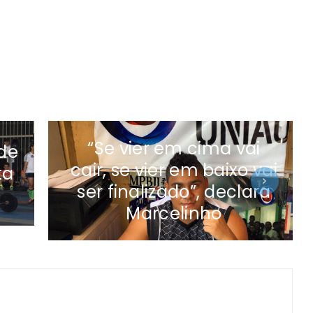
“Se vier em cima vai
ade
cair, se vier em baixo vai
ta
ser finalizado”, declara
Marcelinho