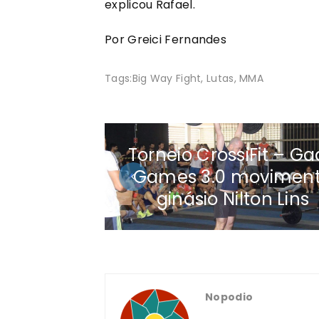
explicou Rafael.
Por Greici Fernandes
Tags:
Big Way Fight
,
Lutas
,
MMA
Torneio CrossiFit – G
Games 3.0 movimen
ginásio Nilton Lins
Nopodio