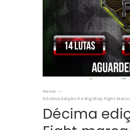
Home
Décima Edição Do Big Way Fight Marc
Décima ediç