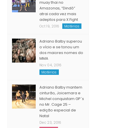
muay thai no
Amazonas, “Dindô”
atrai cada vez mais
adeptos para X Fight
Oct 19, 2016
Matérias
Adriano Balby superou
o vício e se tonou um
dos maiores nomes do
MMA
Nov 04, 2016
Matérias
Adriano Balby mantem
cinturão, Joicemara e
Michel conquistam GP´s
no Mr. Cage 25 –
edição especial de
Natal
Dec 23, 2016