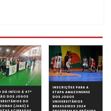
INSCRIÇÕES PARA A
 DÁ INÍCIO À 47ª
ETAPA AMAZONENSE
ÇÃO DOS JOGOS
DOS JOGOS
VERSITÁRIOS DO
UNIVERSITÁRIOS
ZONAS (JUAS) E
BRASILEIROS 2024
PUTAS ACIRRADAS
ENCERRAM NA PRÓXIMA