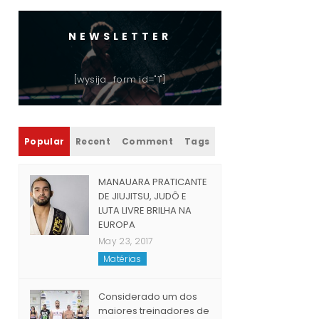
NEWSLETTER
[wysija_form id="1"]
Popular
Recent
Comment
Tags
MANAUARA PRATICANTE
DE JIUJITSU, JUDÔ E
LUTA LIVRE BRILHA NA
EUROPA
May 23, 2017
Matérias
Considerado um dos
maiores treinadores de