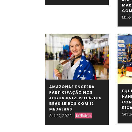
MAR
COM
Maio 
AMAZONAS ENCERRA
EQU
PARTICIPAÇÃO NOS
HAN
JOGOS UNIVERSITÁRIOS
CON
BRASILEIROS COM 12
BIC
MEDALHAS
Set 2
Set 27, 2022
Notícias