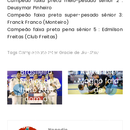
Campeão faixa preta meio-pesado sênior 2 :
Deusymar Pinheiro
Campeão faixa preta super-pesado sênior 3:
Franck Franco (Monteiro)
Campeão faixa preta pena sênior 5 : Edmilson
Freitas (Club Freitas)
Amazonas
faz história
De volta
Tags:
Campeonato Inter Gracie de Jiu-Jitsu
no
Manaus,
Brasileiro
Alexandre
Sênior de
Magno fala
Judô 2016
de
com a
seminários
inédita
e
conquista
competição
de cinco
no Chile
Nopodio