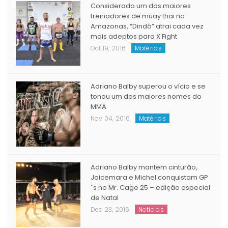
Considerado um dos maiores
treinadores de muay thai no
Amazonas, “Dindô” atrai cada vez
mais adeptos para X Fight
Oct 19, 2016
Matérias
Adriano Balby superou o vício e se
tonou um dos maiores nomes do
MMA
Nov 04, 2016
Matérias
Adriano Balby mantem cinturão,
Joicemara e Michel conquistam GP
´s no Mr. Cage 25 – edição especial
de Natal
Dec 23, 2016
Notícias