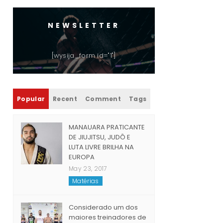
NEWSLETTER
[wysija_form id="1"]
Popular
Recent
Comment
Tags
MANAUARA PRATICANTE
DE JIUJITSU, JUDÔ E
LUTA LIVRE BRILHA NA
EUROPA
May 23, 2017
Matérias