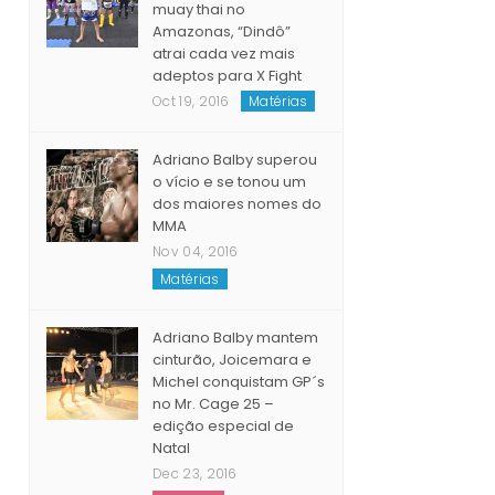
Considerado um dos
maiores treinadores de
muay thai no
Amazonas, “Dindô”
atrai cada vez mais
adeptos para X Fight
Oct 19, 2016
Matérias
Adriano Balby superou
o vício e se tonou um
dos maiores nomes do
MMA
Nov 04, 2016
Matérias
Adriano Balby mantem
cinturão, Joicemara e
Michel conquistam GP´s
no Mr. Cage 25 –
edição especial de