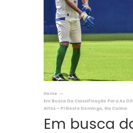
Home
Em Busca Da Classificação Para As Oit
Altos – PI Neste Domingo, Na Colina
Em busca da