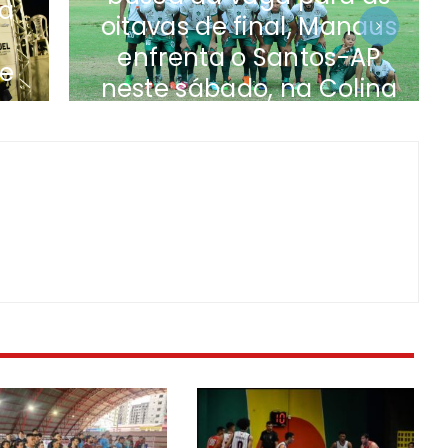
a
oitavas de final, Manaus
enfrenta o Santos-AP
e
neste sábado, na Colina