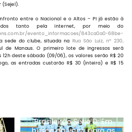
(Sejel).
fronto entre o Nacional e o Altos – PI já estão à
idos tanto pela internet, por meio do
gens.com.br/evento_informacoes/843ca0a0-68be-
na sede do clube, situada na
Rua São Luiz, nº 230,
ul de Manaus. O primeiro lote de ingressos será
 12h deste sábado (09/06), os valores serão R$ 20
jogo, as entradas custarão R$ 30 (inteira) e R$ 15
,
Brasileirão Série D: Em
e
busca da vaga para as