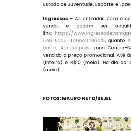
Estado de Juventude, Esporte e Lazer 
Ingressos –
As entradas para o con
venda, e podem ser adquir
link:
https://www.ingressodevanta
11e8-9da5-4b6be3486ef9
, quanto 
bairro Adrianópolis
, zona Centro-S
vendido a preço promocional. Até às
(inteira) e R$10 (meia). No dia do 
(meia).
FOTOS: MAURO NETO/SEJEL
Com vitória por 6 a 4
Papão leva o título d