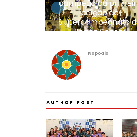
campeão da primeir
edição do
Supercampeonato d
Beach Soccer
Nopodio
AUTHOR POST