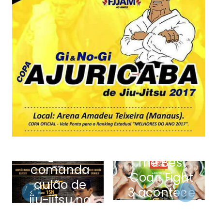
Diego Pato
The Best
comanda
Coari Fight
aulão de
3 acontece
jiu-jitsu no
dia 4 de
dia 21 de