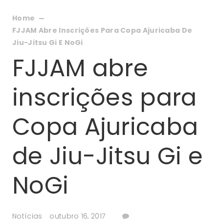
Home
FJJAM Abre Inscrições Para Copa Ajuricaba De
Jiu-Jitsu Gi E NoGi
FJJAM abre
inscrições para
Copa Ajuricaba
de Jiu-Jitsu Gi e
NoGi
Notícias
outubro 16, 2017