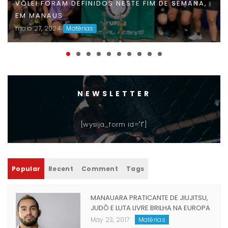
FAUD DÁ INÍCIO À 47ª EDIÇÃO DOS JOGOS
UNIVERSITÁRIOS DO AMAZONAS (JUAS) E
DISPUTAS ACIRRADAS MARCAM O INÍCIO DA
COMPETIÇÃO
maio 06, 2024
Matérias
NEWSLETTER
[wysija_form id="1"]
Popular
Recent
Comment
Tags