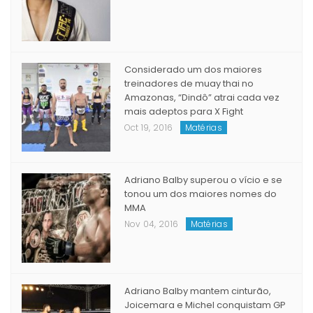
MANAUARA PRATICANTE DE JIUJITSU,
JUDÔ E LUTA LIVRE BRILHA NA EUROPA
May 23, 2017
Matérias
Considerado um dos maiores
treinadores de muay thai no
Amazonas, “Dindô” atrai cada vez
mais adeptos para X Fight
Oct 19, 2016
Matérias
Adriano Balby superou o vício e se
tonou um dos maiores nomes do
MMA
Nov 04, 2016
Matérias