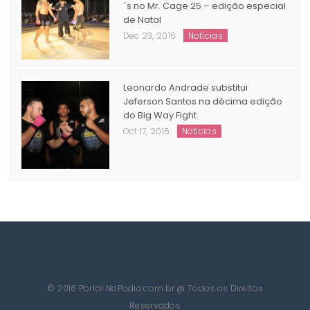
Adriano Balby mantem cinturão,
Joicemara e Michel conquistam GP
´s no Mr. Cage 25 – edição especial
de Natal
Dec 23, 2016
Notícias
Leonardo Andrade substitui
Jeferson Santos na décima edição
do Big Way Fight
Oct 17, 2016
Notícias