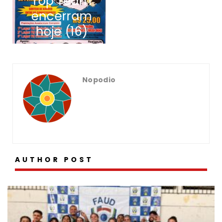
Top Team
Grand
encerram
Slam
hoje (16)
Nopodio
AUTHOR POST