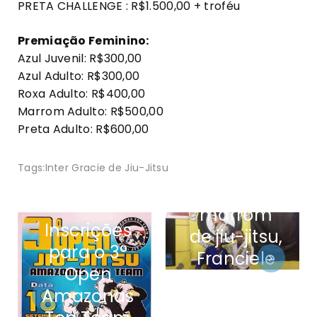
PRETA CHALLENGE : R$1.500,00 + troféu
Premiação Feminino:
Azul Juvenil: R$300,00
Azul Adulto: R$300,00
Roxa Adulto: R$400,00
Marrom Adulto: R$500,00
Preta Adulto: R$600,00
Graduada
Tags:
Inter Gracie de Jiu-Jitsu
a faixa
marrom
Inscrições
de jiu-jitsu,
para o 3°
Franciele
Open
projeta
Amazonas
estreia no