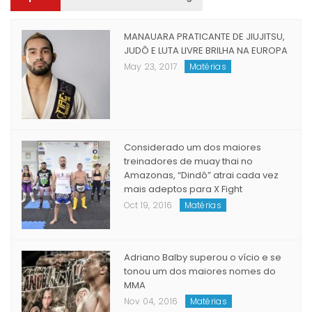
Popular
Recent
Comment
Tags
MANAUARA PRATICANTE DE JIUJITSU,
JUDÔ E LUTA LIVRE BRILHA NA EUROPA
May 23, 2017
Matérias
Considerado um dos maiores
treinadores de muay thai no
Amazonas, “Dindô” atrai cada vez
mais adeptos para X Fight
Oct 19, 2016
Matérias
Adriano Balby superou o vício e se