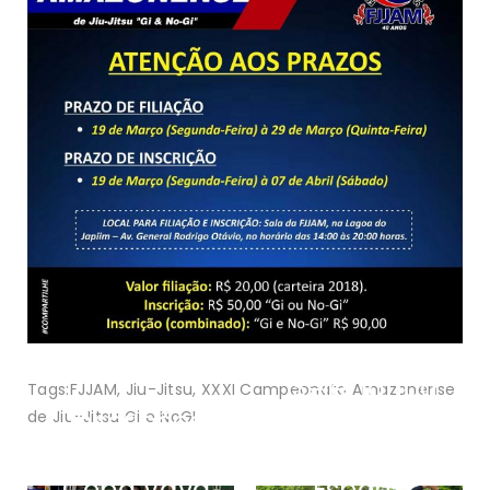
Sejel lança
Tags:
FJJAM
,
Jiu-Jitsu
,
XXXI Campeonato Amazonense
Inscrições
projeto
de Jiu-Jitsu Gi e NoGI
para a
‘Todos Pelo
Copa Vavá
Esporte’