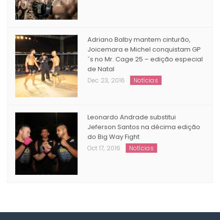
tonou um dos maiores nomes do
MMA
Nov 04, 2016
Matérias
Adriano Balby mantem cinturão,
Joicemara e Michel conquistam GP
´s no Mr. Cage 25 – edição especial
de Natal
Dec 23, 2016
Notícias
Leonardo Andrade substitui
Jeferson Santos na décima edição
do Big Way Fight
Oct 17, 2016
Notícias