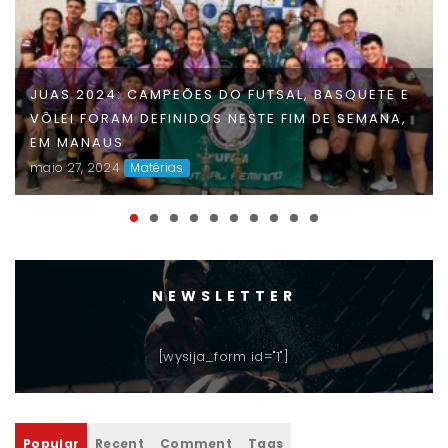
FAUD DÁ INÍCIO À 47ª EDIÇÃO DOS JOGOS
UNIVERSITÁRIOS DO AMAZONAS (JUAS) E
DISPUTAS ACIRRADAS MARCAM O INÍCIO DA
COMPETIÇÃO
maio 06, 2024
Matérias
NEWSLETTER
[wysija_form id="1"]