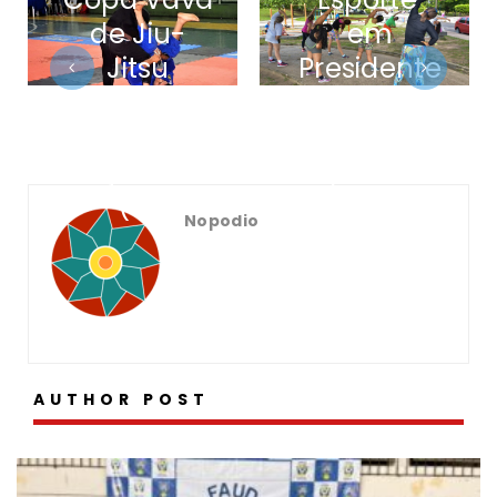
de Jiu-
em
Jitsu
Presidente
encerram
Figueiredo
nesta
nesta
terça-feira
quinta-
(3)
feira
Nopodio
(05/04)
AUTHOR POST