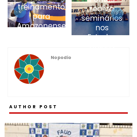
treinamento
realiza
para
seminários
Amazonense
nos
de Wrestling
Estados
Unidos
Nopodio
AUTHOR POST