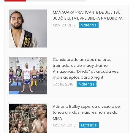
MANAUARA PRATICANTE DE JIUJITSU,
JUDÔ E LUTA LIVRE BRILHA NA EUROPA
May 23, 2017
Matérias
Considerado um dos maiores
treinadores de muay thai no
Amazonas, “Dindô” atrai cada vez
mais adeptos para X Fight
Oct 19, 2016
Matérias
Adriano Balby superou o vício e se
tonou um dos maiores nomes do
MMA
Nov 04, 2016
Matérias