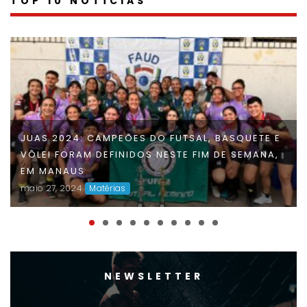
TOP 10 NOTÍCIAS
FAUD DÁ INÍCIO À 47ª EDIÇÃO DOS JOGOS
UNIVERSITÁRIOS DO AMAZONAS (JUAS) E
DISPUTAS ACIRRADAS MARCAM O INÍCIO DA
COMPETIÇÃO
maio 06, 2024
Matérias