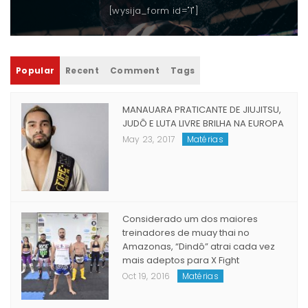
NEWSLETTER
[wysija_form id="1"]
Popular
Recent
Comment
Tags
MANAUARA PRATICANTE DE JIUJITSU,
JUDÔ E LUTA LIVRE BRILHA NA EUROPA
May 23, 2017
Matérias
Considerado um dos maiores
treinadores de muay thai no
Amazonas, “Dindô” atrai cada vez
mais adeptos para X Fight