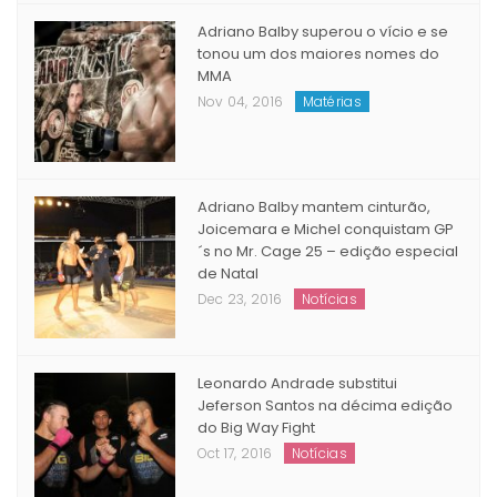
Oct 19, 2016
Matérias
Adriano Balby superou o vício e se
tonou um dos maiores nomes do
MMA
Nov 04, 2016
Matérias
Adriano Balby mantem cinturão,
Joicemara e Michel conquistam GP
´s no Mr. Cage 25 – edição especial
de Natal
Dec 23, 2016
Notícias
Leonardo Andrade substitui
Jeferson Santos na décima edição