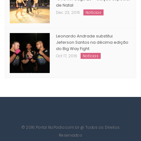
Adriano Balby mantem cinturão,
Joicemara e Michel conquistam GP
´s no Mr. Cage 25 – edição especial
de Natal
Dec 23, 2016
Notícias
Leonardo Andrade substitui
Jeferson Santos na décima edição
do Big Way Fight
Oct 17, 2016
Notícias