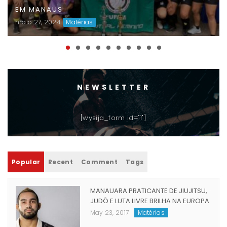
FAUD DÁ INÍCIO À 47ª EDIÇÃO DOS JOGOS
UNIVERSITÁRIOS DO AMAZONAS (JUAS) E
DISPUTAS ACIRRADAS MARCAM O INÍCIO DA
COMPETIÇÃO
maio 06, 2024
Matérias
NEWSLETTER
[wysija_form id="1"]
Popular
Recent
Comment
Tags
MANAUARA PRATICANTE DE JIUJITSU,