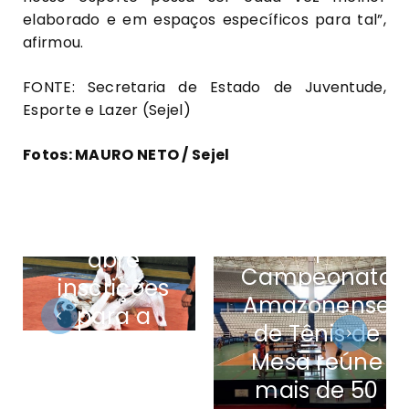
elaborado e em espaços específicos para tal”,
afirmou.
FONTE: Secretaria de Estado de Juventude,
Esporte e Lazer (Sejel)
Fotos: MAURO NETO / Sejel
FAJJPRO
1ª etapa do
abre
Campeonato
inscrições
Amazonense
para a
de Tênis de
Taça
Mesa reúne
Amazonas
mais de 50
BJJ PRO