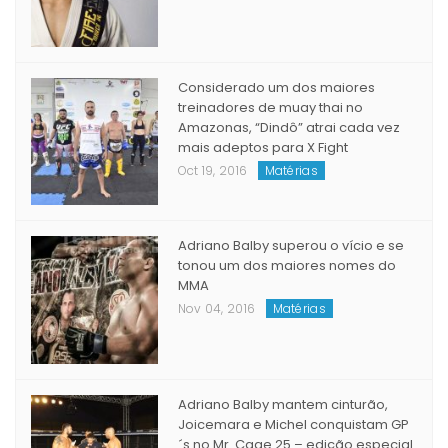
JUDÔ E LUTA LIVRE BRILHA NA EUROPA
May 23, 2017
Matérias
Considerado um dos maiores
treinadores de muay thai no
Amazonas, “Dindô” atrai cada vez
mais adeptos para X Fight
Oct 19, 2016
Matérias
Adriano Balby superou o vício e se
tonou um dos maiores nomes do
MMA
Nov 04, 2016
Matérias