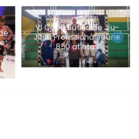
VI Copa Butika de Jiu-
ude
Jitsu Profissional reúne
re
850 atletas
y’