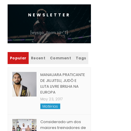
NEWSLETTER
[wysija_form id="1"]
Popular
Recent
Comment
Tags
MANAUARA PRATICANTE
DE JIUJITSU, JUDÔ E
LUTA LIVRE BRILHA NA
EUROPA
May 23, 2017
Matérias
Considerado um dos
maiores treinadores de