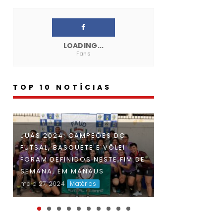
LOADING...
Fans
TOP 10 NOTÍCIAS
INSCRIÇÕES PA
JUAS 2024: CAMPEÕES DO
FAUD DÁ INÍCIO À 47ª EDIÇÃO
AMAZONENSE 
FUTSAL, BASQUETE E VÔLEI
DOS JOGOS UNIVERSITÁRIOS
UNIVERSITÁRIO
FORAM DEFINIDOS NESTE FIM DE
DO AMAZONAS (JUAS) E
2024 ENCERRA
SEMANA, EM MANAUS
DISPUTAS ACIRRADAS MARCAM
SEGUNDA-FEIRA
maio 27, 2024
Matérias
O INÍCIO DA COMPETIÇÃO
abr 23, 2024
Maté
maio 06, 2024
Matérias