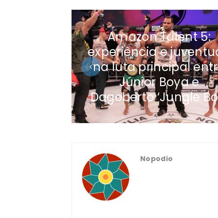
Amazon Talent 5:
experiência e juvent
na luta principal ent
Júnior Boya e
Dagoberto ‘Jungle Bo
Nopodio