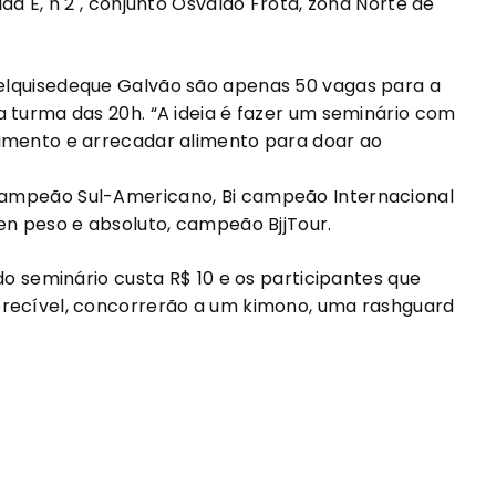
da E, n 2 , conjunto Osvaldo Frota, zona Norte de
elquisedeque Galvão são apenas 50 vagas para a
a turma das 20h. “A ideia é fazer um seminário com
cimento e arrecadar alimento para doar ao
campeão Sul-Americano, Bi campeão Internacional
en peso e absoluto, campeão BjjTour.
do seminário custa R$ 10 e os participantes que
erecível, concorrerão a um kimono, uma rashguard