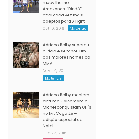
muay thai no
Amazonas, “Dindô”
atrai cada vez mais
adeptos para X Fight
Oct 19, 2016
Matérias
Adriano Balby superou
o vício e se tonou um
dos maiores nomes do
MMA
Nov 04, 2016
Matérias
Adriano Balby mantem
cinturão, Joicemara e
Michel conquistam GP´s
no Mr. Cage 25 –
edição especial de
Natal
Dec 23, 2016