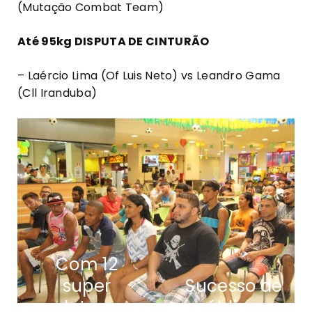
(Mutação Combat Team)
Até 95kg DISPUTA DE CINTURÃO
– Laércio Lima (Of Luis Neto) vs Leandro Gama
(Cll Iranduba)
Com 12
super
Sucesso de
lutas,
público e