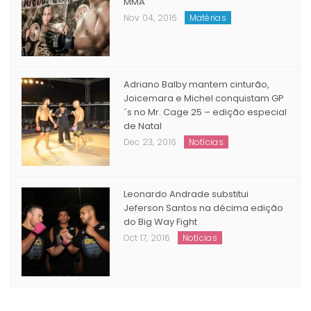
Adriano Balby superou o vício e se
tonou um dos maiores nomes do
MMA
Nov 04, 2016
Matérias
Adriano Balby mantem cinturão,
Joicemara e Michel conquistam GP
´s no Mr. Cage 25 – edição especial
de Natal
Dec 23, 2016
Notícias
Leonardo Andrade substitui
Jeferson Santos na décima edição
do Big Way Fight
Oct 17, 2016
Notícias