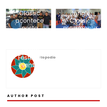
Jungle
de lutas,
Classic
Jungle
acontece
Classic
nesta
movimenta
sexta-feira
cenário
(1), no
esportivo
Jevian
em
Festas e
Manaus
Nopodio
Eventos
AUTHOR POST