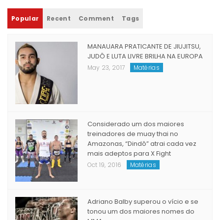
[wysija_form id="1"]
Popular
Recent
Comment
Tags
MANAUARA PRATICANTE DE JIUJITSU,
JUDÔ E LUTA LIVRE BRILHA NA EUROPA
May 23, 2017
Matérias
Considerado um dos maiores
treinadores de muay thai no
Amazonas, “Dindô” atrai cada vez
mais adeptos para X Fight
Oct 19, 2016
Matérias