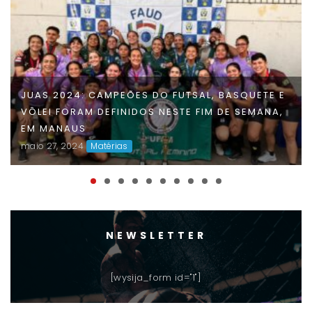
FAUD DÁ INÍCIO À 47ª EDIÇÃO DOS JOGOS
UNIVERSITÁRIOS DO AMAZONAS (JUAS) E
DISPUTAS ACIRRADAS MARCAM O INÍCIO DA
COMPETIÇÃO
maio 06, 2024
Matérias
NEWSLETTER