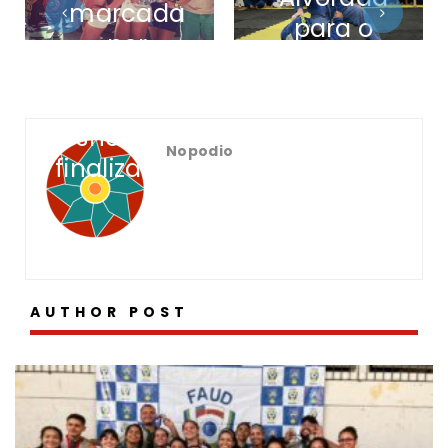
marcada
para o
por
mundo ver
grandes
duelos e
show de
Nopodio
finalizações
AUTHOR POST