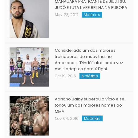
Popular
Recent
Comment
Tags
MANAUARA PRATICANTE DE JIUJITSU,
JUDÔ E LUTA LIVRE BRILHA NA EUROPA
May 23, 2017
Matérias
Considerado um dos maiores
treinadores de muay thai no
Amazonas, “Dindô” atrai cada vez
mais adeptos para X Fight
Oct 19, 2016
Matérias
Adriano Balby superou o vício e se
tonou um dos maiores nomes do
MMA