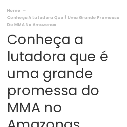
Home
Conheça A Lutadora Que É Uma Grande Promessa
Do MMA No Amazonas
Conheça a
lutadora que é
uma grande
promessa do
MMA no
Amazonas