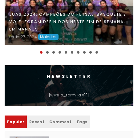
FAUD DÁ INÍCIO À 47ª EDIÇÃO DOS JOGOS
UNIVERSITÁRIOS DO AMAZONAS (JUAS) E
DISPUTAS ACIRRADAS MARCAM O INÍCIO DA
COMPETIÇÃO
maio 06, 2024
Matérias
NEWSLETTER
[wysija_form id="1"]