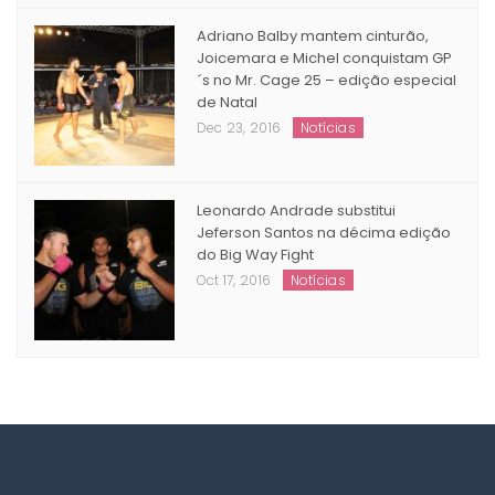
Nov 04, 2016
Matérias
Adriano Balby mantem cinturão,
Joicemara e Michel conquistam GP
´s no Mr. Cage 25 – edição especial
de Natal
Dec 23, 2016
Notícias
Leonardo Andrade substitui
Jeferson Santos na décima edição
do Big Way Fight
Oct 17, 2016
Notícias