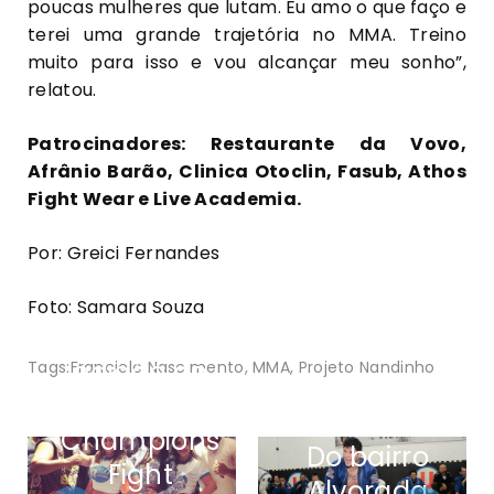
poucas mulheres que lutam. Eu amo o que faço e
terei uma grande trajetória no MMA. Treino
muito para isso e vou alcançar meu sonho”,
relatou.
Patrocinadores: Restaurante da Vovo,
Afrânio Barão, Clinica Otoclin, Fasub, Athos
Fight Wear e Live Academia.
Por: Greici Fernandes
Foto: Samara Souza
Segunda
edição do
Tags:
Franciele Nascimento
,
MMA
,
Projeto Nandinho
Amazon
Champions
Do bairro
Fight
Alvorada